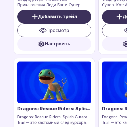
Приключения Леди Баг и Супер-
Супер-Кот: 
Кота: Плагг" — это игривое и
изысканное 
очаровательное дополнение для
Добавить трейл
для вашего 
Д
вашего курсора, которое переносит
которое при
магию и юмор из популярного
любимого пе
Просмотр
мультсериала прямо на ваш экран.
ваш экран
Настроить
Dragons: Rescue Riders: Splish
Dragons: R
Cursor Trail
Cutter Cur
Dragons: Rescue Riders: Splish Cursor
Dragons: Resc
Trail — это кастомный след курсора,
Trail — это 