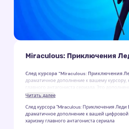
Miraculous: Приключения Ле
След курсора "Miraculous: Приключения Л
драматичное дополнение к вашему курсору, 
главного антагониста сериала. Это дополне
Cursor Trails for Chrome
, которое работает
Читать далее
След курсора "Miraculous: Приключения Леди 
Бражник (Габриэль Агрест)
— главный злод
драматичное дополнение к вашей цифровой 
Кота"
. Используя силу своего квами Нуру, о
харизму главного антагониста сериала
магическими талисманами Леди Баг и Супер-
Его стильный фиолетовый костюм, блестяща