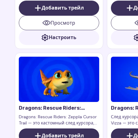
вдохновленный персонажем
вдохновлен
Сплішем из шоу Dragons: Rescue
Добавить трейл
Каттером из
Д
Riders.
Riders.
Просмотр
Настроить
Dragons: Rescue Riders:
Dragons: R
Zeppla Cursor Trail
Cursor Tra
Dragons: Rescue Riders: Zeppla Cursor
След курсора
Trail — это кастомный след курсора,
Vizza — это 
вдохновленный персонажем
вдохновлен
Зепплой из шоу Dragons: Rescue
Добавить трейл
из анимацио
Д