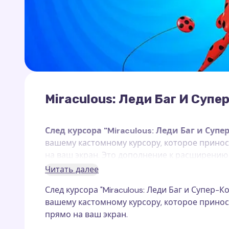
Miraculous: Леди Баг И Супе
След курсора "Miraculous: Леди Баг и Супе
вашему кастомному курсору, которое принос
на ваш экран. Это дополнение к расширению
Chrome
, которое работает исключительно н
Читать далее
След курсора "Miraculous: Леди Баг и Супер-К
Леди Баг
, также известная как Маринетт Д
вашему кастомному курсору, которое принос
от злых сил вместе с Супер-Котом. Благодар
прямо на ваш экран.
Тикки — она может превращаться в Леди Баг
"Чудо Удачи"
, чтобы побеждать своих врагов