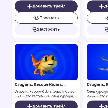
вдохновленный персонажем
вдохновлен
Сплішем из шоу Dragons: Rescue
Добавить трейл
Каттером из
Д
Riders.
Riders.
Просмотр
Настроить
Dragons: Rescue Riders:
Dragons: R
Zeppla Cursor Trail
Cursor Tra
Dragons: Rescue Riders: Zeppla Cursor
След курсора
Trail — это кастомный след курсора,
Vizza — это 
вдохновленный персонажем
вдохновлен
Зепплой из шоу Dragons: Rescue
Добавить трейл
из анимацио
Д