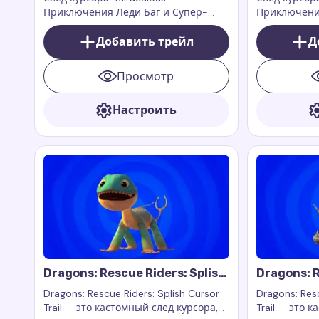
Бражник
Приключения Леди Баг и Супер-
Приключения
Кота: Плагг" — это игривое и
Кота: Бражн
очаровательное дополнение для
Добавить трейл
драматично
Д
вашего курсора, которое переносит
цифровой на
магию и юмор из популярного
приносит на
Просмотр
мультсериала прямо на ваш экран.
главного ан
Настроить
Dragons: Rescue Riders: Splish
Dragons: R
Cursor Trail
Cutter Cur
Dragons: Rescue Riders: Splish Cursor
Dragons: Resc
Trail — это кастомный след курсора,
Trail — это 