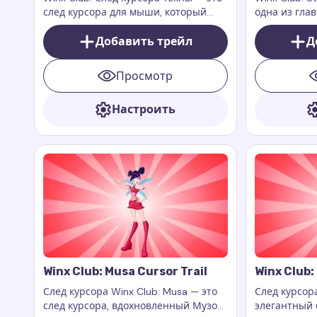
след курсора для мыши, который
одна из гла
добавляет яркий, современный
анимационно
стиль вашему браузеру
Добавить трейл
Она являетс
Д
и обладает 
светом и о
Просмотр
Настроить
Winx Club: Musa Cursor Trail
Winx Club:
След курсора Winx Club: Musa — это
След курсора
след курсора, вдохновленный Музой,
элегантный 