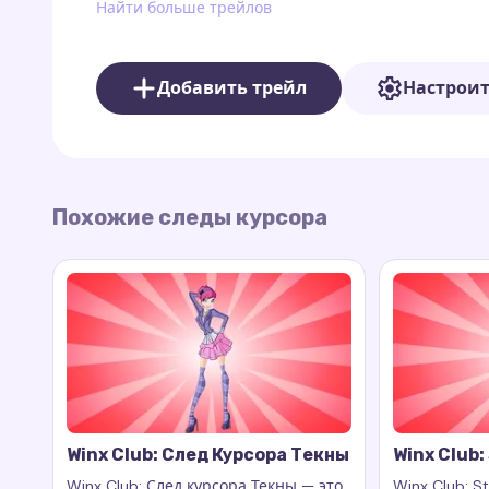
Найти больше трейлов
Кроме следа курсора Флоры, в коллекции Win
другими персонажами этого популярного сер
Добавить трейл
Настрои
феями, такими как Блум, Стелла, Муса и дру
настроить внешний вид курсора по своим п
Чтобы добавить след курсора в свой браузер
Google Chrome. Скачать его можно по ссылке: C
Похожие следы курсора
Winx Club: След Курсора Текны
Winx Club: 
Winx Club: След курсора Текны — это
Winx Club: St