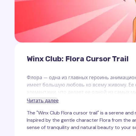
Winx Club: Flora Cursor Trail
Флора — одна из главных героинь анимацион
имеет большую любовь ко всему живому. Ее
элементами, что делает ее одной из самых 
Флора часто ассоциируется с зелеными и цв
Читать далее
природы и ее связь с растительным миром.
The "Winx Club Flora cursor trail" is a serene and
В коллекции Winx Club на сайте Cursor Trails
Inspired by the gentle character Flora from the an
Флоры. Этот след отражает ее природную си
sense of tranquility and natural beauty to your s
элементов, напоминающих цветы и природны
след курсора добавляет элегантности и ярк