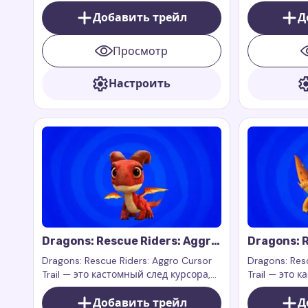
феей музыки и звуков из
вдохновленн
популярного сериала Winx Club.
Добавить трейл
Winx Club
Д
Просмотр
Настроить
Dragons: Rescue Riders: Aggro
Dragons: R
Cursor Trail
Zeppla Cur
Dragons: Rescue Riders: Aggro Cursor
Dragons: Res
Trail — это кастомный след курсора,
Trail — это 
вдохновленный Аггро из шоу
вдохновлен
Dragons: Rescue Riders. Аггро —
Добавить трейл
Зепплой из 
Д