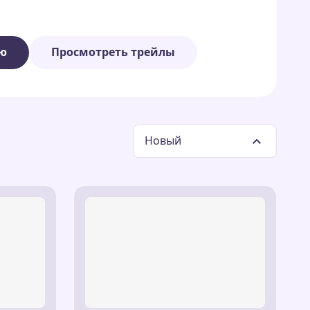
лены следующие кастомные следы
ию
Просмотреть трейлы
еркающий след, вдохновленный магией фей
егантный след с красочными крыльями,
ором.
Новый
 яркий и сияющий эффект, напоминающий
 следов курсора
приносит очарование и
повседневную работу за компьютером, делая
леды, вдохновленные каждой из фей: огонь
шебным!
еты Флоры, технологии Текны, музыка Музы и
ый след с элементами из мира Пикси.
нимационный след с символами и
.