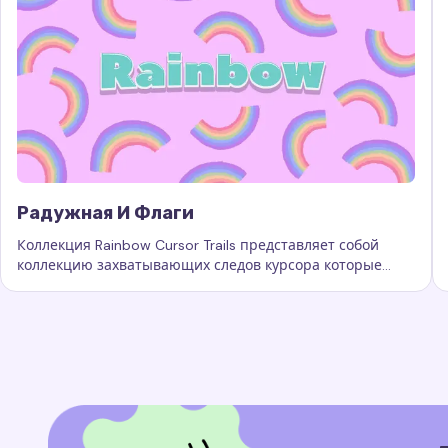
Радужная И Флаги
Коллекция Rainbow Cursor Trails представляет собой
коллекцию захватывающих следов курсора которые
Ключевые слова:
Радужная и флаги, кастомные следы 
добавляют новый уровень красоты.