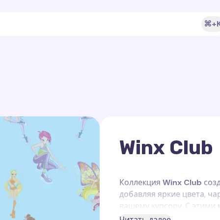
⌘+
Winx Club
Коллекция
Winx Club
созд
добавляя яркие цвета, ч
вашему курсору. С этими
будет искриться магией 
Читать далее