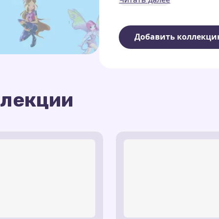
В коллекции представ
курсора:
Добавить коллекц
Волшебная пыль
— св
Винкс.
Крылья бабочки
— эл
ллекции
которые парят за курс
Зачарованный свет
—
Эта коллекция
кастомных
заклинания Винкс.
магию
Winx Club
в вашу 
Темы персонажей
— с
каждый шаг курсора вол
Блум, свет Стеллы, цв
вода Лейлы.
Друзья Пикси
— весел
Магический круг
— а
световыми эффектами