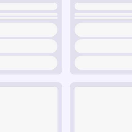
Эффект трансформа
волшебные превращен
Радужная аура
— ярк
энергию вселенной Ви