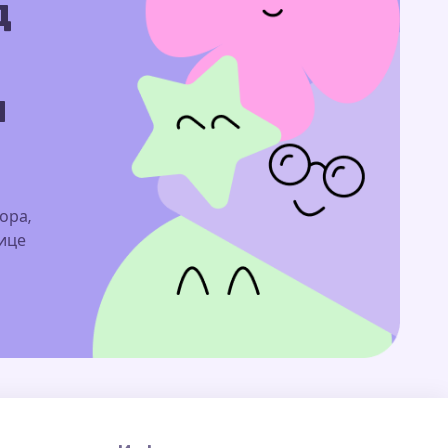
д
м
ора,
нице