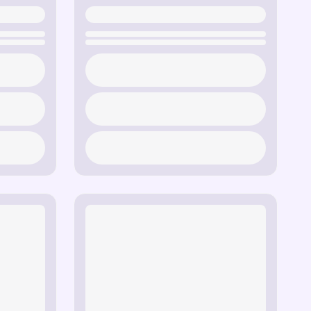
ции
— мерцающий след, напоминающий
ия фей.
ий и красочный след, передающий сияющую
нкс.