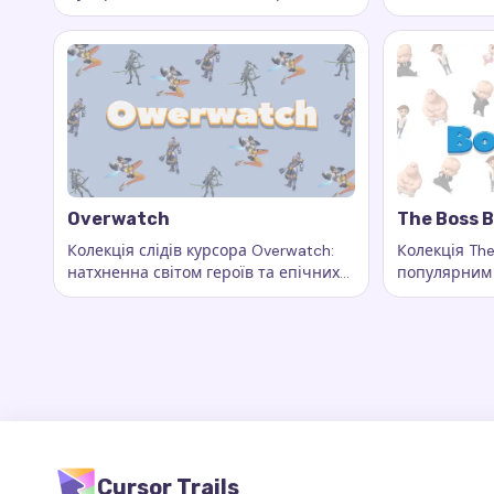
Ключові слова:
Incredibles, кастомні сліди курсор
Ключові сл
героїчної родини
натхненна с
Overwatch
The Boss 
Колекція слідів курсора Overwatch:
Колекція Th
натхненна світом героїв та епічних
популярним
Ключові слова:
Overwatch, кастомні сліди курсора
Ключові сл
битв
незвичайног
кар'єру босс
Cursor Trails