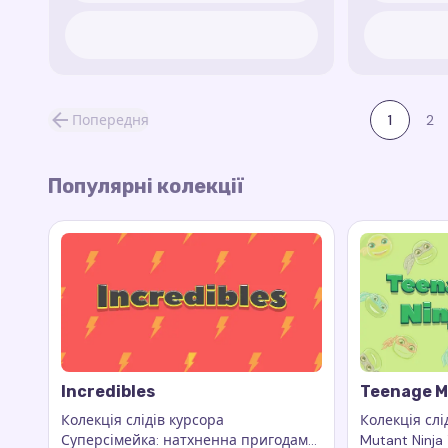
Попередня
1
2
Популярні колекції
Incredibles
Teenage M
Колекція слідів курсора
Колекція слі
Суперсімейка: натхненна пригодами
Mutant Ninja 