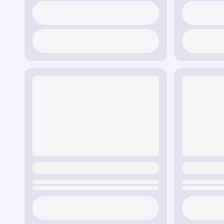
Winston Cursor Trail
— потужний і техноло
інтелектом і силою Вінстона.
Junkrat Cursor Trail
— хаотичний слід із в
Крисавчика.