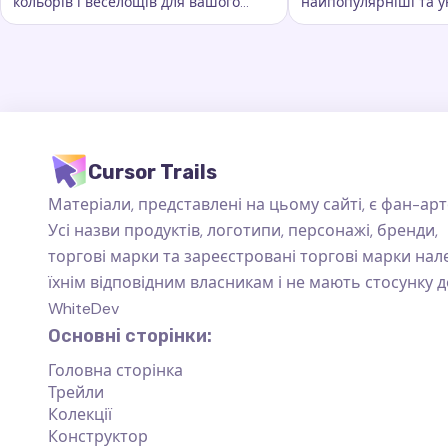
кольорів і веселощів для вашого
найпопулярніші та у
Ключові слова:
Веселка, кастомні сліди курсора, ефекти
Ключові слова:
Ста
курсора. Вона додає яскравості та
сліди курсора, які пі
барв кожному руху миші
повсякденного вико
Cursor Trails
Матеріали, представлені на цьому сайті, є фан-арт
Усі назви продуктів, логотипи, персонажі, бренди,
торгові марки та зареєстровані торгові марки на
їхнім відповідним власникам і не мають стосунку д
WhiteDev
Основні сторінки:
Головна сторінка
Трейли
Колекції
Конструктор