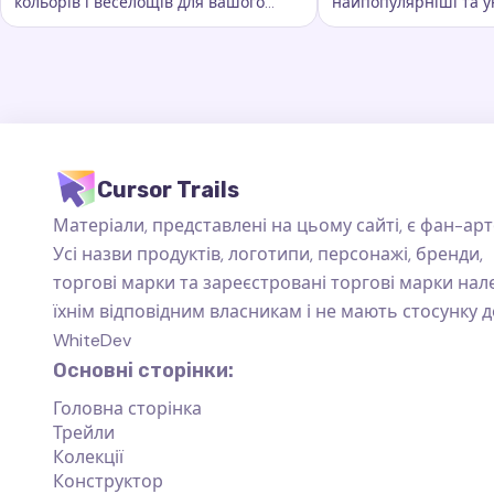
кольорів і веселощів для вашого
найпопулярніші та у
Ключові слова:
Веселка, кастомні сліди курсора, ефекти
Ключові слова:
Ста
курсора. Вона додає яскравості та
сліди курсора, які пі
барв кожному руху миші
повсякденного вико
Cursor Trails
Матеріали, представлені на цьому сайті, є фан-арт
Усі назви продуктів, логотипи, персонажі, бренди,
торгові марки та зареєстровані торгові марки на
їхнім відповідним власникам і не мають стосунку д
WhiteDev
Основні сторінки:
Головна сторінка
Трейли
Колекції
Конструктор