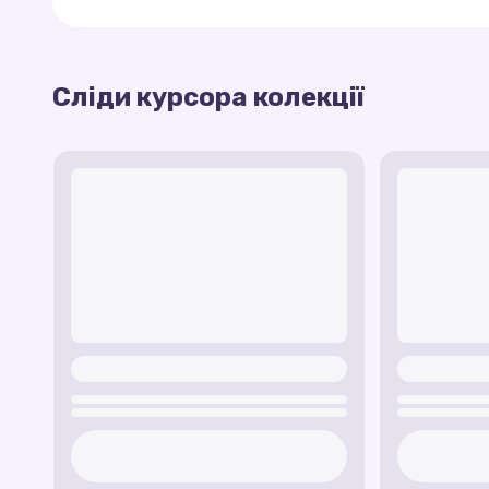
Ця колекція ідеально підходить для тих, хто
вражень до повсякденного життя.
Сліди курсора колекції