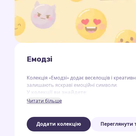
Емодзі
Колекція «Емодзі» додає веселощів і креатив
залишають яскраві емоційні символи.
У колекції ви знайдете:
Читати більше
Смішні обличчя.
Тваринок і популярні емодзі.
Додати колекцію
Переглянути 
Символи, які виражають різні настрої та ем