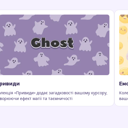
ривиди
Ем
лекція «Привиди» додає загадковості вашому курсору,
Коле
ворюючи ефект магії та таємничості
вашо
ра, колекція ефектів, анімовані ефекти курсора
лючові слова:
Привиди, кастомні сліди курсора, ефекти ку
Клю
зали