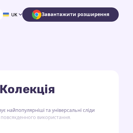
Завантажити розширення
UK
 Колекція
ує найпопулярніші та універсальні сліди
ля повсякденного використання.