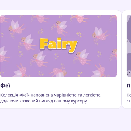
Феї
П
Колекція «Феї» наповнена чарівністю та легкістю,
Ко
додаючи казковий вигляд вашому курсору.
ст
и курсора, колекція ефектів, анімовані ефекти курсора
Ключові слова:
Феї, кастомні сліди курсора, ефекти курсо
К