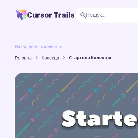
Cursor Trails
Назад до всіх колекцій
Стартова Колекція
Головна
Колекції