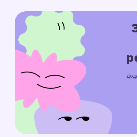
р
Дода