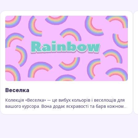
Веселка
Колекція «Веселка» — це вибух кольорів і веселощів для
вашого курсора. Вона додає яскравості та барв кожному
Ключові слова:
Веселка, кастомні сліди курсора, ефект
руху миші