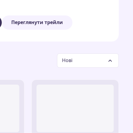
й слід
— елегантний і простий варіант.
авий дизайн для сміливих.
Переглянути трейли
альний вибір для техноентузіастів.
барвистий візерунок, що додає стилю.
ним стартом для знайомства зі світом
Нові