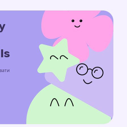
у
ls
увати