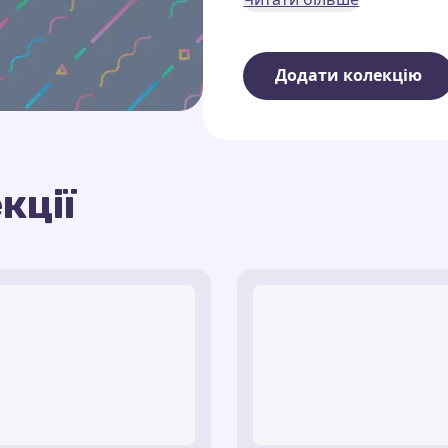
Класичний стрілочни
Неоновий слід
— яскр
Додати колекцію
Цифровий хвіст
— іде
Кольоровий вихор
— 
Ця колекція стане відмін
кції
кастомних курсорів.