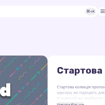
⌘+K
Стартова
Стартова колекція пропон
курсора, які підходять д
У колекції ви знайдете:
Читати більше