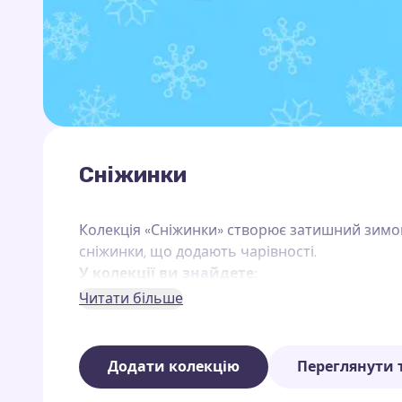
Сніжинки
Колекція «Сніжинки» створює затишний зимов
сніжинки, що додають чарівності.
У колекції ви знайдете:
Читати більше
Класичні сніжинки
— елегантні сніжинки
Світлові сніжинки
— сяючі сніжинки із л
Додати колекцію
Переглянути 
Кольорові сніжинки
— яскраві сніжинки 