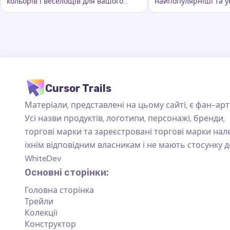
кольорів і веселощів для вашого
найпопулярніші та у
Ключові слова:
Веселка, кастомні сліди курсора, ефекти
Ключові слова:
Ста
курсора. Вона додає яскравості та
сліди курсора, які пі
барв кожному руху миші
повсякденного вико
Cursor Trails
Матеріали, представлені на цьому сайті, є фан-арт
Усі назви продуктів, логотипи, персонажі, бренди,
торгові марки та зареєстровані торгові марки на
їхнім відповідним власникам і не мають стосунку д
WhiteDev
Основні сторінки:
Головна сторінка
Трейли
Колекції
Конструктор