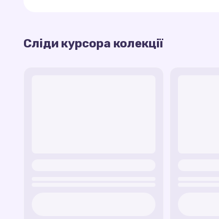
Сніжні вихори
— ефект дрібних сніжинок,
Ця колекція ідеальна для зимового настрою аб
Сліди курсора колекції