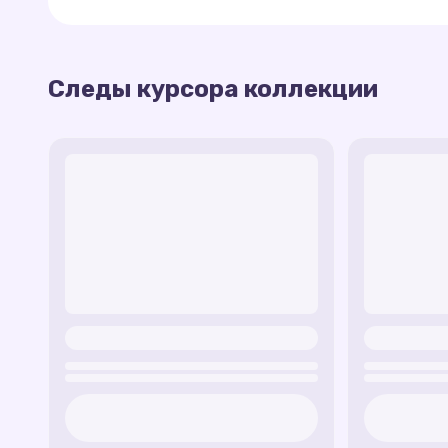
Bird Feather Track — легкий и аэродинами
Snake Footprint — придаст вашему курсор
Dog Paw Print — верный и надежный трек 
Следы курсора коллекции
Вы можете добавить эти треки с нашего сайта 