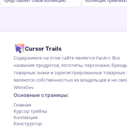
представляет собой коллекцию
коллекция привлека
Ключевые слова:
Радужная и флаги, кастомные следы 
Ключевые слова:
S
захватывающих следов курсора
курсорных траектори
которые добавляют новый уровень
добавляют новый ур
красоты.
персонализации ва
пространству на ко
Cursor Trails
Содержимое на этом сайте является FanArt. Все
названия продуктов, логотипы, персонажи, бренды
товарные знаки и зарегистрированные товарные 
являются собственностью их владельцев и не свя
WhiteDev
Основные страницы:
Главная
Курсор трейлы
Коллекции
Конструктор