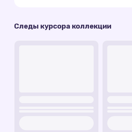
Чешуйчатый хвост
— курсор оставляет з
Маленькие драконы
— курсор с симпат
следуют за мышкой.
Следы курсора коллекции
Эта коллекция создаёт магическую атмосфер
браузер!