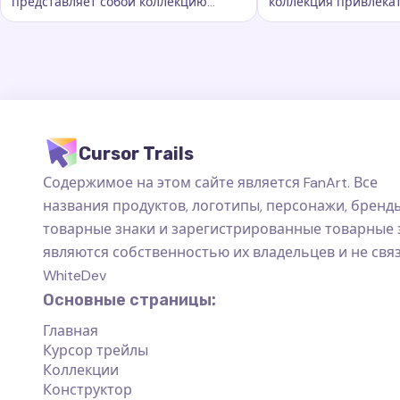
представляет собой коллекцию
коллекция привлека
Ключевые слова:
Радужная и флаги, кастомные следы 
Ключевые слова:
S
захватывающих следов курсора
курсорных траектори
которые добавляют новый уровень
добавляют новый ур
красоты.
персонализации ва
пространству на ко
Cursor Trails
Содержимое на этом сайте является FanArt. Все
названия продуктов, логотипы, персонажи, бренды
товарные знаки и зарегистрированные товарные 
являются собственностью их владельцев и не свя
WhiteDev
Основные страницы:
Главная
Курсор трейлы
Коллекции
Конструктор