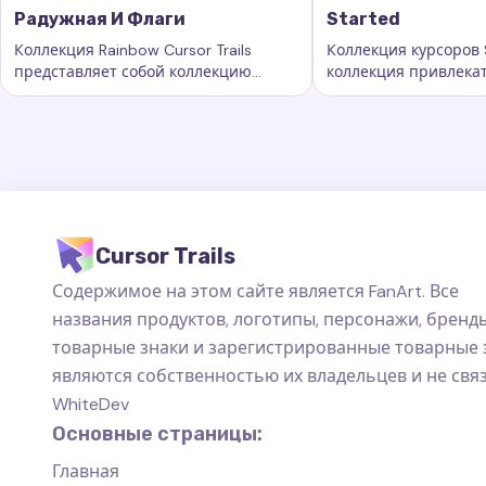
Радужная И Флаги
Started
Коллекция Rainbow Cursor Trails
Коллекция курсоров S
представляет собой коллекцию
коллекция привлека
Ключевые слова:
Радужная и флаги, кастомные следы 
Ключевые слова:
S
захватывающих следов курсора
курсорных траектори
которые добавляют новый уровень
добавляют новый ур
красоты.
персонализации ва
пространству на ко
Cursor Trails
Содержимое на этом сайте является FanArt. Все
названия продуктов, логотипы, персонажи, бренды
товарные знаки и зарегистрированные товарные 
являются собственностью их владельцев и не свя
WhiteDev
Основные страницы:
Главная