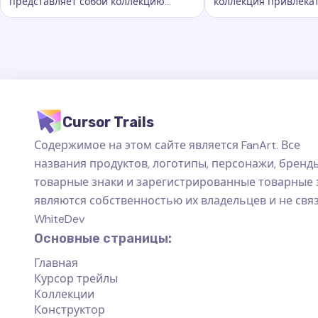
представляет собой коллекцию
коллекция привлека
Ключевые слова:
Радужная и флаги, кастомные следы 
Ключевые слова:
S
захватывающих следов курсора
курсорных траектори
которые добавляют новый уровень
добавляют новый ур
красоты.
персонализации ва
пространству на ко
Cursor Trails
Содержимое на этом сайте является FanArt. Все
названия продуктов, логотипы, персонажи, бренды
товарные знаки и зарегистрированные товарные 
являются собственностью их владельцев и не свя
WhiteDev
Основные страницы:
Главная
Курсор трейлы
Коллекции
Конструктор