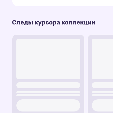
Следы Рокки
— экологически чистые сле
Следы Руббла
— мощный след в виде мин
Эта коллекция дарит радость и помогает ок
Следы курсора коллекции
Следы Зумы
— следы, вдохновленные во
вместе с «Щенячьим патрулем».