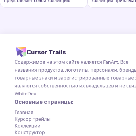
представляет собой коллекцию
коллекция привлека
Ключевые слова:
Радужная и флаги, кастомные следы 
Ключевые слова:
S
захватывающих следов курсора
курсорных траектори
которые добавляют новый уровень
добавляют новый ур
красоты.
персонализации ва
пространству на ко
Cursor Trails
Содержимое на этом сайте является FanArt. Все
названия продуктов, логотипы, персонажи, бренды
товарные знаки и зарегистрированные товарные 
являются собственностью их владельцев и не свя
WhiteDev
Основные страницы:
Главная
Курсор трейлы
Коллекции
Конструктор