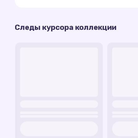
След Челси
— загадочный след, вдохнов
вашему курсору.
След королевы Нериссы
— величественн
Следы курсора коллекции
Эта коллекция позволяет персонализироват
королевы русалок Нериссы.
подводного мира из фильма
Руби Гиллман: К
След Агаты Гиллман
— мудрый и защитны
акцентом на её связь с океаном.
След Брилла
— динамичный след, отражаю
подводного мира.