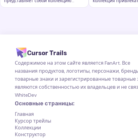
представляет собой коллекцию
коллекция привлека
Ключевые слова:
Радужная и флаги, кастомные следы 
Ключевые слова:
S
захватывающих следов курсора
курсорных траектори
которые добавляют новый уровень
добавляют новый ур
красоты.
персонализации ва
пространству на ко
Cursor Trails
Содержимое на этом сайте является FanArt. Все
названия продуктов, логотипы, персонажи, бренды
товарные знаки и зарегистрированные товарные 
являются собственностью их владельцев и не свя
WhiteDev
Основные страницы:
Главная
Курсор трейлы
Коллекции
Конструктор