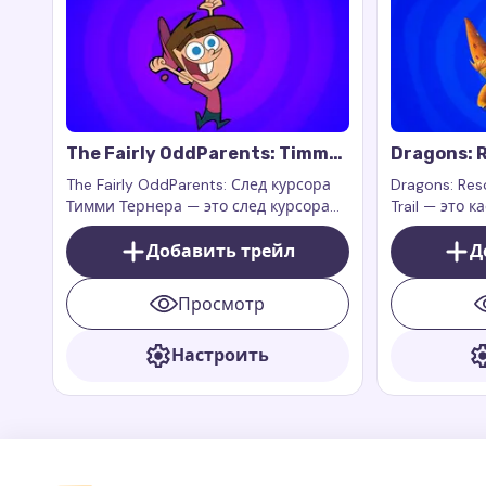
веб-страниц
The Fairly OddParents: Timmy
Dragons: R
Turner Cursor Trail
Zeppla Cur
The Fairly OddParents: След курсора
Dragons: Res
Тимми Тернера — это след курсора
Trail — это 
для мыши, который добавляет
вдохновлен
энергию, веселье и очарование
Добавить трейл
Зепплой из 
Д
вашему браузеру
Riders. Зепп
быстрый и с
Просмотр
всегда гото
Настроить