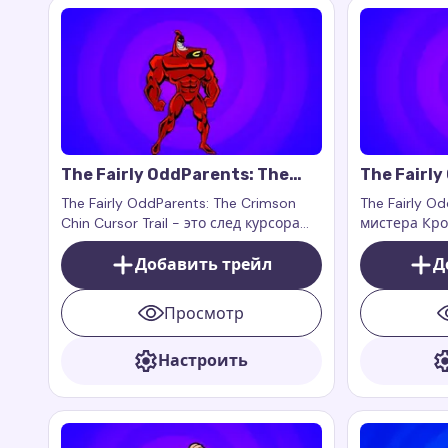
The Fairly OddParents: The
The Fairly
Crimson Chin Cursor Trail
Crocker Cu
The Fairly OddParents: The Crimson
The Fairly O
Chin Cursor Trail - это след курсора
мистера Кро
для мыши, который добавляет
для мыши, к
героический стиль и нотку
Добавить трейл
вашему брау
Д
супергеройской харизмы вашему
эксцентричн
браузеру.
маниакально
Просмотр
вдохновлён
учителем ми
Настроить
культового м
дополнение 
расширениям
или Cursor T
функционир