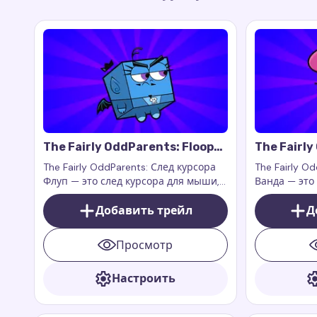
The Fairly OddParents: Floop
The Fairl
Cursor Trail
Cursor Tra
The Fairly OddParents: След курсора
The Fairly O
Флуп — это след курсора для мыши,
Ванда — это
который добавляет игривый и
который доб
фантастический стиль вашему
Добавить трейл
нотку очаро
Д
браузеру
организован
любимой фее
Просмотр
мультсериал
Настроить