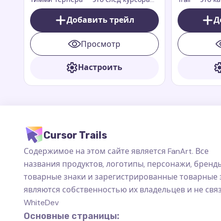
для мыши, который добавляет
вдохновлен
энергию, веселье и очарование
Добавить трейл
Зепплой из 
Д
вашему браузеру
Riders. Зепп
быстрый и с
Просмотр
всегда гото
Настроить
Cursor Trails
Содержимое на этом сайте является FanArt. Все
названия продуктов, логотипы, персонажи, бренды
товарные знаки и зарегистрированные товарные 
являются собственностью их владельцев и не свя
WhiteDev
Основные страницы: