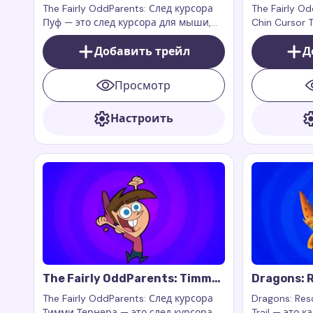
Cursor Trail
Crimson Ch
The Fairly OddParents: След курсора
The Fairly O
Пуф — это след курсора для мыши,
Chin Cursor T
который добавляет весёлый и
для мыши, к
милый след, вдохновлённый
Добавить трейл
героический
Д
маленьким феем Пуфом из
супергерой
культового мультсериала.
браузеру.
Просмотр
Настроить
The Fairly OddParents: Timmy
Dragons: R
Turner Cursor Trail
Zeppla Cur
The Fairly OddParents: След курсора
Dragons: Res
Тимми Тернера — это след курсора
Trail — это 