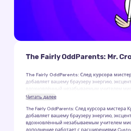
The Fairly OddParents: Mr. Cro
The Fairly OddParents: След курсора мисте
добавляет вашему браузеру энергию, эксцен
вдохновлённый незабываемым учителем мист
дополнение работает с расширениями
Custo
Читать далее
функционирует исключительно на веб-стран
The Fairly OddParents: След курсора мистера
Мистер Крокер
— это учитель Тимми Тернер
добавляет вашему браузеру энергию, эксцен
отличительная черта — крик "ФЕЕЕЕИ!" (FAIRIE
вдохновлённый незабываемым учителем мист
Он является одним из самых забавных и экс
дополнение работает с расширениями Custom Cu
гротескным движениям, уникальному голосу 