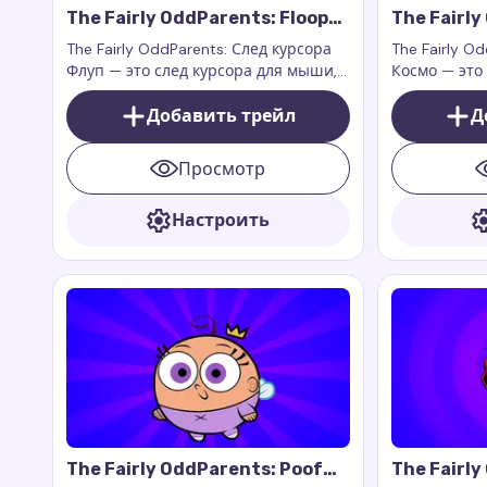
The Fairly OddParents: Floop
The Fairl
Cursor Trail
Cursor Tra
The Fairly OddParents: След курсора
The Fairly O
Флуп — это след курсора для мыши,
Космо — это
который добавляет игривый и
который доб
фантастический стиль вашему
Добавить трейл
веселье ваш
Д
браузеру
дополнение 
расширениям
Просмотр
или Cursor T
функционир
Настроить
веб-страниц
The Fairly OddParents: Poof
The Fairly