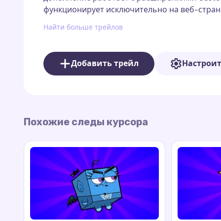
функционирует исключительно на веб-стран
Известный своей согнутой осанкой, больши
Найти больше трейлов
для фей, мистер Крокер привносит в сериал 
неудачи, его неугасимая одержимость делае
Добавить трейл
Настрои
Похожие следы курсора