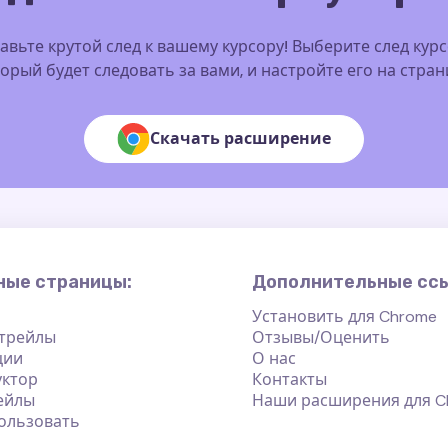
авьте крутой след к вашему курсору! Выберите след курс
орый будет следовать за вами, и настройте его на стра
Скачать расширение
ные страницы:
Дополнительные сс
Установить для Chrome
 трейлы
Отзывы/Оценить
ции
О нас
уктор
Контакты
ейлы
Наши расширения для C
ользовать