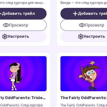
это след курсора для мыши,
Ванда — это след курсора 
добавляет магию, юмор и
который добавляет вашему
вашему браузеру. Это
нотку очарования, тепла и
Добавить трейл
Добавить тре
ие работает с
организованности, присущи
иями Custom Cursor Trail
любимой фее из культового
Просмотр
Просмотр
r Trails for Chrome и
мультсериала.
ирует исключительно на
ницах.
Настроить
Настроить
rly OddParents: Trixie
The Fairly OddParents
rsor Trail
Turner Cursor Trail
y OddParents: След курсора
The Fairly OddParents: След