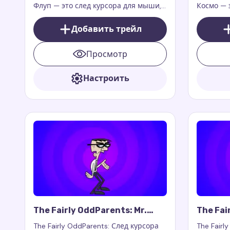
Флуп — это след курсора для мыши,
Космо — 
который добавляет игривый и
который 
фантастический стиль вашему
веселье 
Добавить трейл
браузеру
дополнен
расширен
Просмотр
или Curso
функцион
Настроить
веб-стра
The Fairly OddParents: Mr.
The Fai
Crocker Cursor Trail
Tang Cu
The Fairly OddParents: След курсора
The Fairl