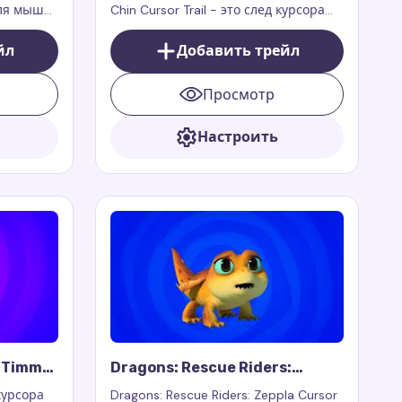
для мыши,
Chin Cursor Trail - это след курсора
 браузеру
для мыши, который добавляет
героический стиль и нотку
йл
Добавить трейл
х Ванде,
супергеройской харизмы вашему
браузеру.
Просмотр
Настроить
: Timmy
Dragons: Rescue Riders:
Zeppla Cursor Trail
 курсора
Dragons: Rescue Riders: Zeppla Cursor