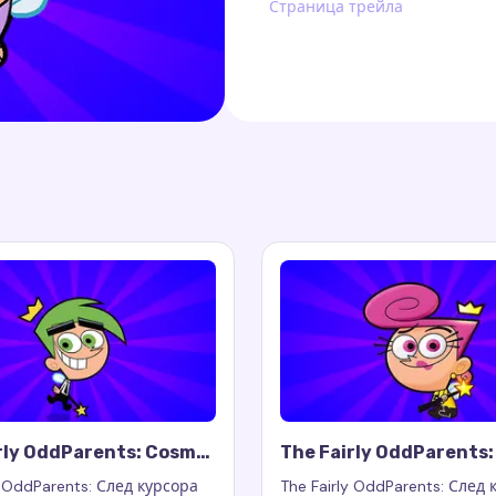
Страница трейла
rly OddParents: Cosmo
The Fairly OddParents
Trail
Cursor Trail
y OddParents: След курсора
The Fairly OddParents: След