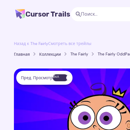
Cursor Trails
Назад к The Fairly
Смотреть все трейлы
The Fairly
The Fairly OddPar
Главная
Коллекции
Вкл.
Пред. Просмотр