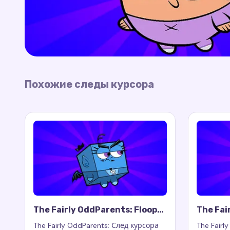
Похожие следы курсора
The Fairly OddParents: Floop
The Fai
Cursor Trail
Cursor 
The Fairly OddParents: След курсора
The Fairl