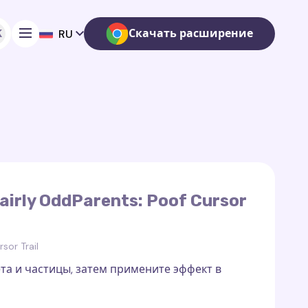
K
Скачать расширение
RU
airly OddParents: Poof Cursor
sor Trail
та и частицы, затем примените эффект в