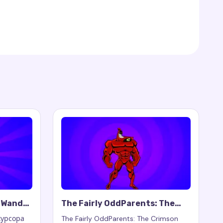
: Wanda
The Fairly OddParents: The
Crimson Chin Cursor Trail
 курсора
The Fairly OddParents: The Crimson