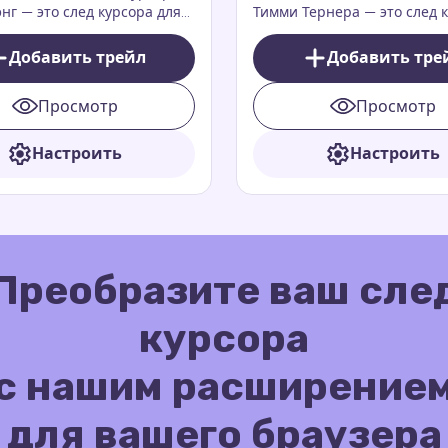
энг — это след курсора для
Тимми Тернера — это след 
торый добавляет стиль,
для мыши, который добавл
ие и нотку популярности
энергию, веселье и очаров
Добавить трейл
Добавить тре
раузеру, вдохновленный
вашему браузеру
нг из культового
Просмотр
Просмотр
иала
Настроить
Настроить
Преобразите ваш сле
курсора
с нашим расширение
для вашего браузера