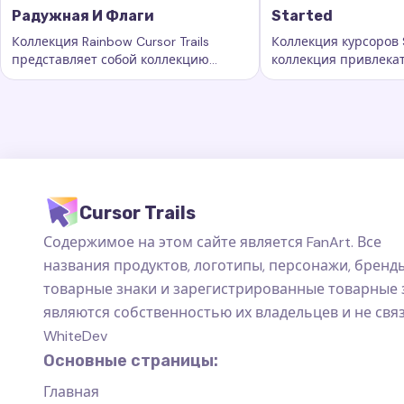
Радужная И Флаги
Started
Коллекция Rainbow Cursor Trails
Коллекция курсоров S
представляет собой коллекцию
коллекция привлека
Ключевые слова:
Радужная и флаги, кастомные следы 
Ключевые слова:
S
захватывающих следов курсора
курсорных траектори
которые добавляют новый уровень
добавляют новый ур
красоты.
персонализации ва
пространству на ко
Cursor Trails
Содержимое на этом сайте является FanArt. Все
названия продуктов, логотипы, персонажи, бренды
товарные знаки и зарегистрированные товарные 
являются собственностью их владельцев и не свя
WhiteDev
Основные страницы:
Главная