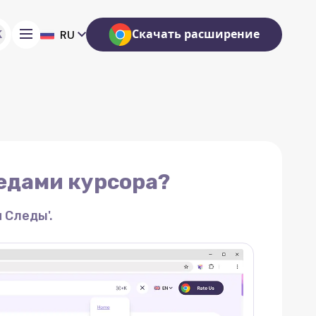
K
Скачать расширение
RU
едами курсора?
 Следы'.