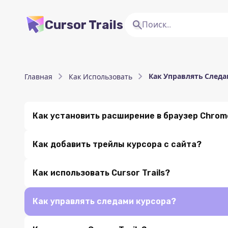
Cursor Trails
Как Управлять Следа
Главная
Как Использовать
Как установить расширение в браузер Chrom
Как установить расширение в браузер Chrome?
Как добавить трейлы курсора с сайта?
Как добавить трейлы курсора с сайта?
Как использовать Cursor Trails?
Как использовать Cursor Trails?
Как управлять следами курсора?