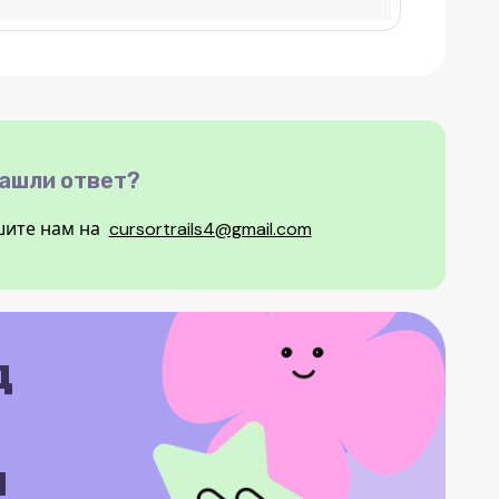
нашли ответ?
ите нам на
cursortrails4@gmail.com
д
м