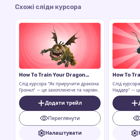
Схожі сліди курсора
How To Train Your Dragon
How To Tra
Gronckle Cursor Trail
Nadder Cur
Слід курсора "Як приручити дракона:
Слід курсор
Гронкл" — це захоплююче та чарівне
Наддер" — ц
доповнення до вашого цифрового
доповнення 
досвіду. Це доповнення до
Додати трейл
досвіду, яке
розширення для браузера Custom
екран відчут
Cursor Trail або Cursor Trails for
драконів
Переглянути
Chrome, яке працює виключно на
веб-сторінках.
Налаштувати