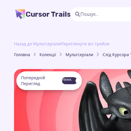
Cursor Trails
Назад до Мультсеріали
Переглянути всі трейли
Головна
Колекції
Мультсеріали
Слід Курсора 
Попередній
Увімк.
Перегляд