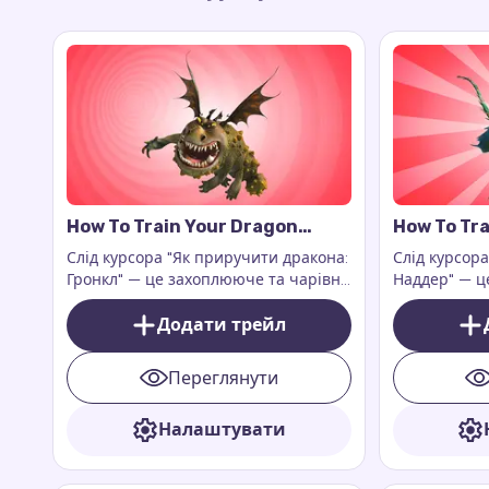
How To Train Your Dragon
How To Tra
Gronckle Cursor Trail
Nadder Cur
Слід курсора "Як приручити дракона:
Слід курсор
Гронкл" — це захоплююче та чарівне
Наддер" — ц
доповнення до вашого цифрового
доповнення 
досвіду. Це доповнення до
Додати трейл
досвіду, яке
розширення для браузера Custom
екран відчут
Cursor Trail або Cursor Trails for
драконів
Переглянути
Chrome, яке працює виключно на
веб-сторінках.
Налаштувати