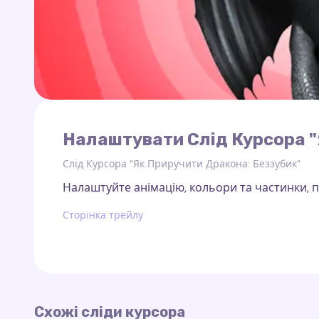
Налаштувати Слід Курсора "
Слід Курсора "Як Приручити Дракона: Беззубик"
Налаштуйте анімацію, кольори та частинки, по
Сторінка трейлу
Схожі сліди курсора