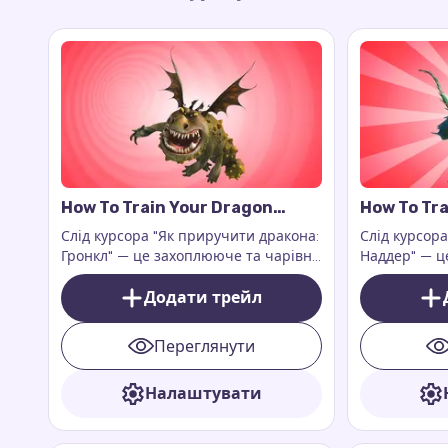
How To Train Your Dragon
How To Tra
Gronckle Cursor Trail
Nadder Cur
Слід курсора "Як приручити дракона:
Слід курсор
Гронкл" — це захоплююче та чарівне
Наддер" — ц
доповнення до вашого цифрового
доповнення 
досвіду. Це доповнення до
Додати трейл
досвіду, яке
розширення для браузера Custom
екран відчут
Cursor Trail або Cursor Trails for
драконів
Переглянути
Chrome, яке працює виключно на
веб-сторінках.
Налаштувати