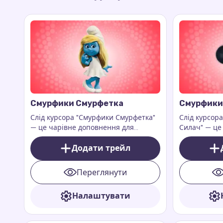
Смурфики Смурфетка
Смурфики
Слід курсора "Смурфики Смурфетка"
Слід курсор
— це чарівне доповнення для
Силач" — це
курсора вашої миші, яке активується
харизматич
під час її руху.
Додати трейл
браузера, як
миші, прац
сторінках
Переглянути
Налаштувати