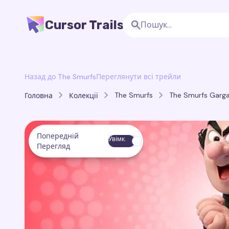
Cursor Trails
Назад до The Smurfs
Переглянути всі трейли
The Smurfs
The Smurfs Garga
Головна
Колекції
Попередній
Увімк.
Перегляд