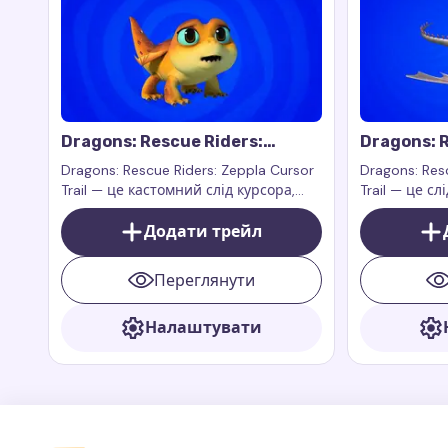
Dragons: Rescue Riders:
Dragons: R
Zeppla Cursor Trail
Cursor Tra
Dragons: Rescue Riders: Zeppla Cursor
Dragons: Resc
Trail — це кастомний слід курсора,
Trail — це с
натхнений персонажем Зепплою з
персонажем 
шоу Dragons: Rescue Riders.
Додати трейл
серіалу Drag
Переглянути
Налаштувати