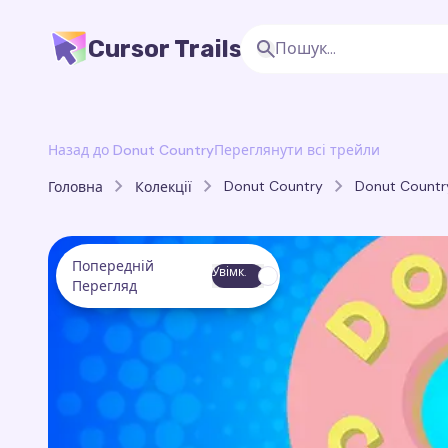
Cursor Trails
Назад до Donut Country
Переглянути всі трейли
Donut Country
Donut Country
Головна
Колекції
Попередній
Увімк.
Перегляд