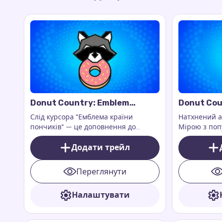
Donut Country: Emblem
Donut Cou
Cursor Trail
Trail
Слід курсора "Емблема країни
Натхнений 
пончиків" — це доповнення до
Мірою з поп
розширення для браузера Custom
County, цей 
Cursor Trail або Cursor Trails for
Додати трейл
дослідницьк
Chrome.
гри.
Переглянути
Налаштувати