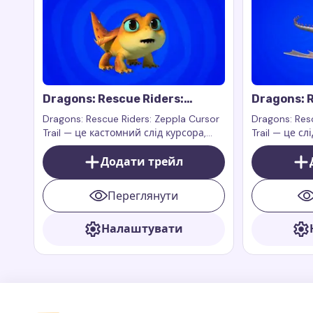
Dragons: Rescue Riders:
Dragons: R
Zeppla Cursor Trail
Cursor Tra
Dragons: Rescue Riders: Zeppla Cursor
Dragons: Resc
Trail — це кастомний слід курсора,
Trail — це с
натхнений персонажем Зепплою з
персонажем 
шоу Dragons: Rescue Riders.
Додати трейл
серіалу Drag
Переглянути
Налаштувати