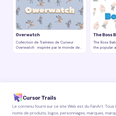
Overwatch
The Boss 
Collection de Traînées de Curseur
The Boss Baby
Overwatch : inspirée par le monde des
the popular 
Mots-clés :
Overwatch, traînées de curseur personnali
Mots-clés :
héros et des batailles épiques
unique baby 
and living the 
Cursor Trails
Le contenu fourni sur ce site Web est du FanArt. Tous 
noms de produits, logos, personnages, marques, marq