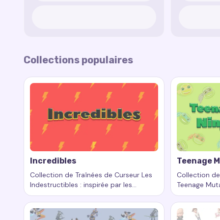
Collections populaires
Incredibles
Teenage M
Collection de Traînées de Curseur Les
Collection de
Indestructibles : inspirée par les
Teenage Mutan
Mots-clés :
Incredibles, traînées de curseur personnal
Mots-clés :
aventures d’une famille héroïque
inspirée par 