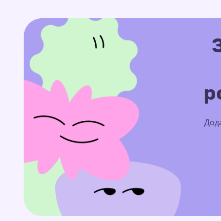
р
Дода