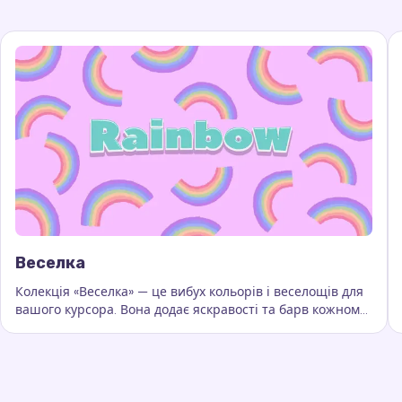
Веселка
Колекція «Веселка» — це вибух кольорів і веселощів для
вашого курсора. Вона додає яскравості та барв кожному
Ключові слова:
Веселка, кастомні сліди курсора, ефект
руху миші