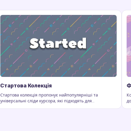
Стартова Колекція
Ф
Стартова колекція пропонує найпопулярніші та
Ко
універсальні сліди курсора, які підходять для
д
и курсора, колекція ефектів, анімовані ефекти курсора
Ключові слова:
Стартова колекція, кастомні сліди курсор
К
повсякденного використання