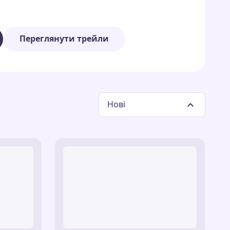
.
такі кастомні сліди курсора:
Переглянути трейли
й слід у вигляді зірок, що символізує силу
лерів.
із трофеями, що підкреслює ваш дух змагань.
сліди, натхненні режимом «Захоплення
Нові
одить для гравців, які хочуть перенести
німації з героями, такими як Шеллі, Кольт або
лощів із
Brawl Stars
у своє повсякденне
ди, які імітують вибухи та здібності з гри.
еселі ефекти, що нагадують відкриття
— динамічний слід, натхненний бустерами з
down
— інтенсивний слід у вигляді полум’я,