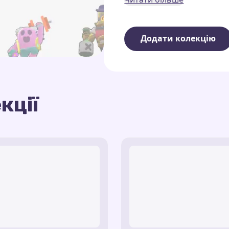
унікальними героями гри
У колекції ви знайдете 
Додати колекцію
Зоряна сила
— яскрави
ваших улюблених брав
Сліди трофеїв
— слід 
Кристали
— барвисті 
кції
кристалів».
Ця колекція ідеально підх
Сліди персонажів
— а
атмосферу драйву та весе
Спайк.
життя!
Вибухові ефекти
— слі
Сліди боксу Бравл
— в
лутбоксів.
Енергетичний напій
гри.
Вогняний слід Show