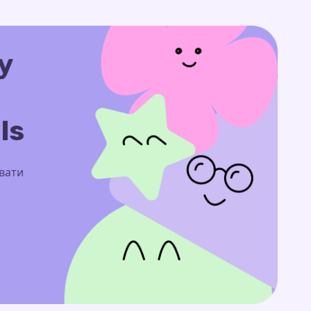
у
ls
увати