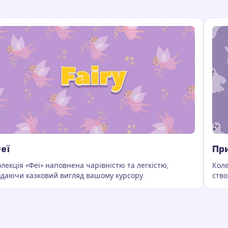
еї
Пр
лекція «Феї» наповнена чарівністю та легкістю,
Коле
одаючи казковий вигляд вашому курсору.
ство
а, ефекти курсора, колекція ефектів, анімовані ефекти ку
лючові слова:
Феї, кастомні сліди курсора, ефекти курсора
Клю