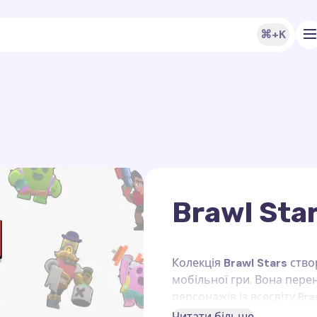
⌘+K
Brawl Sta
Колекція
Brawl Stars
ство
мобільної гри. Вона пере
персонажів із всесвіту Br
свій курсор за допомогою
Читати більше