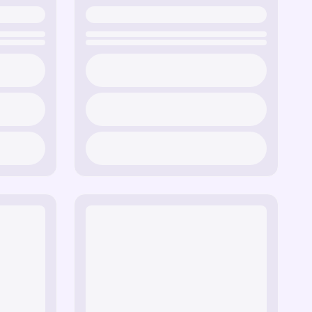
му «Схватка».