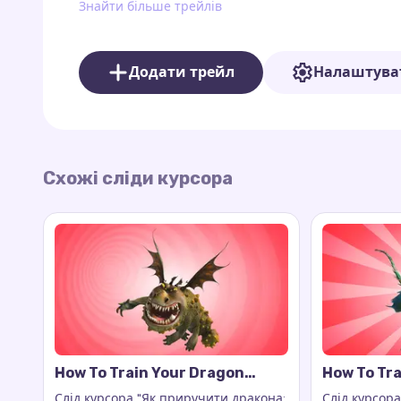
Знайти більше трейлів
Додати трейл
Налаштува
Схожі сліди курсора
How To Train Your Dragon
How To Tra
Gronckle Cursor Trail
Nadder Cur
Слід курсора "Як приручити дракона:
Слід курсор