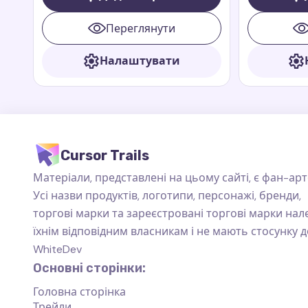
ведмедем з Перу з анімаційних книг
улюбленцем 
і фільмів Paddington.
пригодам у к
Переглянути
Paddington. 
який завжди
Налаштувати
знаменитий 
доброзичлив
характер, щ
особливим.
Cursor Trails
Матеріали, представлені на цьому сайті, є фан-арт
Усі назви продуктів, логотипи, персонажі, бренди,
торгові марки та зареєстровані торгові марки на
їхнім відповідним власникам і не мають стосунку д
WhiteDev
Основні сторінки:
Головна сторінка
Трейли