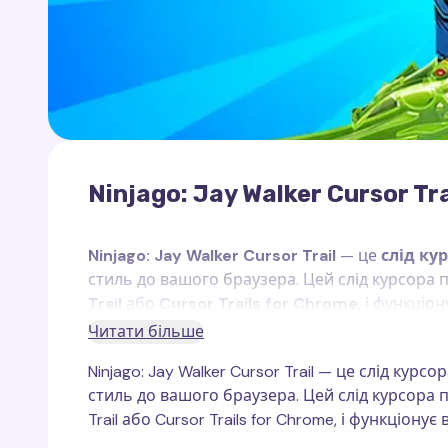
Ninjago: Jay Walker Cursor Tra
Ninjago: Jay Walker Cursor Trail
— це
слід ку
стиль до вашого браузера. Цей слід курсор
Trail
або
Cursor Trails for Chrome
, і функціо
Читати більше
Джей Вокер
— це майстер блискавки та один 
Ninjago: Jay Walker Cursor Trail — це слід кур
гострим розумом, гумором і веселою вдачею, 
стиль до вашого браузера. Цей слід курсора
джерело енергії в команді, який завжди готов
Trail або Cursor Trails for Chrome, і функціону
натуру, Джей показує величезну відданість і г