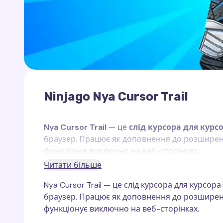
Ninjago Nya Cursor Trail
Nya Cursor Trail
— це
слід курсора для курс
браузер. Працює як доповнення до розшире
функціонує виключно на веб-сторінках.
Читати більше
Nya Cursor Trail — це слід курсора для курсора
браузер. Працює як доповнення до розширень Cu
Нія
— це один із головних персонажів серіал
функціонує виключно на веб-сторінках.
членом команди ніндзя, яка допомагає захищат