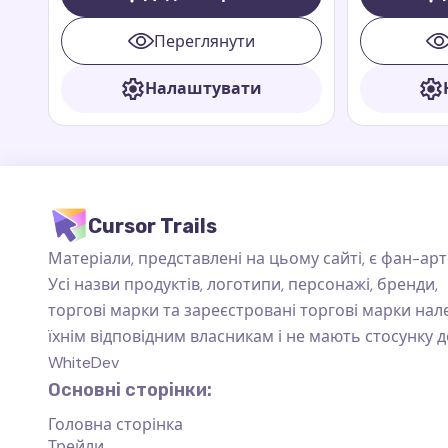
ведмедем з Перу з анімаційних книг
улюбленцем 
і фільмів Paddington.
пригодам у к
Переглянути
Paddington. 
який завжди
Налаштувати
знаменитий 
доброзичлив
характер, щ
особливим.
Cursor Trails
Матеріали, представлені на цьому сайті, є фан-арт
Усі назви продуктів, логотипи, персонажі, бренди,
торгові марки та зареєстровані торгові марки на
їхнім відповідним власникам і не мають стосунку д
WhiteDev
Основні сторінки:
Головна сторінка
Трейли