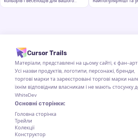
кольорів і веселощів для вашого
найпопулярніші та у
Ключові слова:
Веселка, кастомні сліди курсора, ефекти
Ключові слова:
Ста
курсора. Вона додає яскравості та
сліди курсора, які пі
барв кожному руху миші
повсякденного вико
Cursor Trails
Матеріали, представлені на цьому сайті, є фан-арт
Усі назви продуктів, логотипи, персонажі, бренди,
торгові марки та зареєстровані торгові марки на
їхнім відповідним власникам і не мають стосунку д
WhiteDev
Основні сторінки:
Головна сторінка
Трейли
Колекції
Конструктор