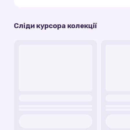
Маленькі дракони
— курсор із симпатич
мишкою.
Ця колекція створює магічну атмосферу і доз
Сліди курсора колекції