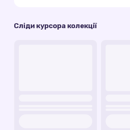
магические способности Эльзы.
След Анны
— тёплый след с цветами и у
След Олафа
— весёлый след с снежками 
Сліди курсора колекції
Олафа к лету.
Эта коллекция
кастомных следов курсора
н
След Кристоффа
— прочный след с дере
каждый шаг курсора уникальным и вдохнов
практичный и добрый характер Кристофф
След Свена
— милый след с оленячьими 
игривость Свена.
След Хонеймарен
— природный след с з
мудростью Хонеймарен.
След Ледяного замка
— магический след
Снежный след
— универсальный след с 
атмосферу мультфильма.