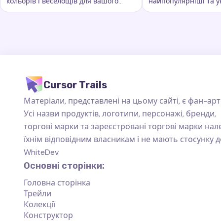
кольорів і веселощів для вашого
найпопулярніші та у
Ключові слова:
Веселка, кастомні сліди курсора, ефекти
Ключові слова:
Ста
курсора. Вона додає яскравості та
сліди курсора, які пі
барв кожному руху миші
повсякденного вико
Cursor Trails
Матеріали, представлені на цьому сайті, є фан-арт
Усі назви продуктів, логотипи, персонажі, бренди,
торгові марки та зареєстровані торгові марки на
їхнім відповідним власникам і не мають стосунку д
WhiteDev
Основні сторінки:
Головна сторінка
Трейли
Колекції
Конструктор