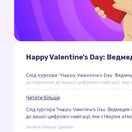
Happy Valentine’s Day: Ведме
Слід курсора "Happy Valentine’s Day: Ведме
доповнення до вашої цифрової навігації, яке 
доповнення до розширення для браузера
Cu
працює виключно на веб-сторінках.
Читати більше
Слід курсора "Happy Valentine’s Day: Ведмеди
Цей слід курсора натхненний милим ведмеди
до вашої цифрової навігації, яке створює атмо
який приносить на ваш екран щирі емоції та
серцем у лапках символізує любов і турботу
Знайти більше трейлів
атмосфери свята.