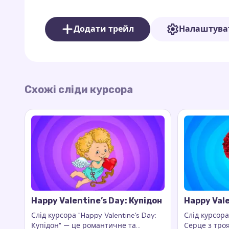
Коли ваш курсор рухається,
слід курсора "Ha
Додати трейл
Налаштува
собою слід із маленьких сердець, які випром
цифрову навігацію ніжністю та романтикою, 
перегляду.
Схожі сліди курсора
Happy Valentine’s Day: Купідон
Happy Vale
Троянд
Слід курсора "Happy Valentine’s Day:
Слід курсора
Купідон" — це романтичне та
Серце з тро