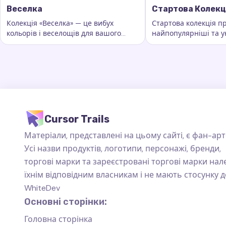
Веселка
Стартова Колекц
Колекція «Веселка» — це вибух
Стартова колекція п
кольорів і веселощів для вашого
найпопулярніші та у
Ключові слова:
Веселка, кастомні сліди курсора, ефекти
Ключові слова:
Ста
курсора. Вона додає яскравості та
сліди курсора, які пі
барв кожному руху миші
повсякденного вико
Cursor Trails
Матеріали, представлені на цьому сайті, є фан-арт
Усі назви продуктів, логотипи, персонажі, бренди,
торгові марки та зареєстровані торгові марки на
їхнім відповідним власникам і не мають стосунку д
WhiteDev
Основні сторінки:
Головна сторінка