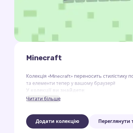
Minecraft
Колекція «Minecraft» переносить стилістику 
та елементи тепер у вашому браузері!
У колекції ви знайдете:
Читати більше
Блоки трави
— курсор залишає за собою сл
ТНТ
— слід із вибуховим дизайном.
Додати колекцію
Переглянути 
Алмази
— сяючий слід із дорогоцінних ал