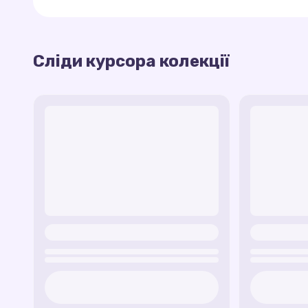
Лава
— гарячий і яскравий слід, натхненн
Крипер
— курсор із піксельним обличчям
Ця колекція обов’язково порадує всіх шанувал
Зачаровані інструменти
— слід із сяйвом
Сліди курсора колекції