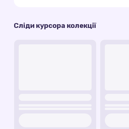
Слід Рейдена
— електричний слід, що імі
Фаталіті слід
— анімаційний слід, що нага
Сліди зброї
— курсор залишає за собою меч
Сліди курсора колекції
Ця колекція дозволяє додати драйву та вид
Логотип Mortal Kombat
— курсор із культ
комп’ютером, переносячи атмосферу легенд
Слід Арени
— сліди, що відображають вогон
Кровавий ефект
— слід курсора з червон