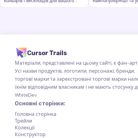
кольорів і веселощів для вашого
найпопулярніші та у
Ключові слова:
Веселка, кастомні сліди курсора, ефекти
Ключові слова:
Ста
курсора. Вона додає яскравості та
сліди курсора, які пі
барв кожному руху миші
повсякденного вико
Cursor Trails
Матеріали, представлені на цьому сайті, є фан-арт
Усі назви продуктів, логотипи, персонажі, бренди,
торгові марки та зареєстровані торгові марки на
їхнім відповідним власникам і не мають стосунку д
WhiteDev
Основні сторінки:
Головна сторінка
Трейли
Колекції
Конструктор