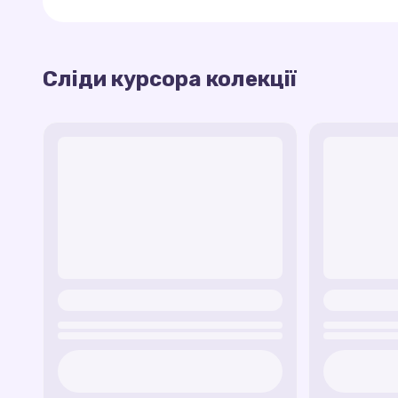
Челсі (Chelsea) Cursor Trail
— слід, натхн
водну привабливість та таємничість.
Королева Нерісса (Queen Nerissa) Cursor 
Сліди курсора колекції
Ця колекція дозволяє персоналізувати ваш ко
мермедів Нерісси, з елементами морської
характерних для світу "Рубі Ґіллман: Кракен-пі
Агата Ґіллман (Agatha Gillman) Cursor Tr
матері Рубі, Агати, з акцентом на її зв'язок
Брілл (Brill) Cursor Trail
— слід, натхненни
динамічності та енергії підводного світу.