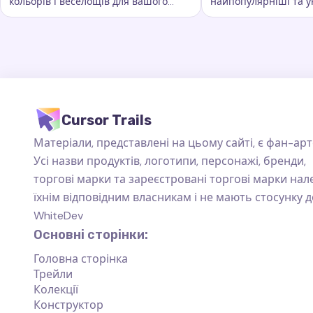
кольорів і веселощів для вашого
найпопулярніші та у
Ключові слова:
Веселка, кастомні сліди курсора, ефекти
Ключові слова:
Ста
курсора. Вона додає яскравості та
сліди курсора, які пі
барв кожному руху миші
повсякденного вико
Cursor Trails
Матеріали, представлені на цьому сайті, є фан-арт
Усі назви продуктів, логотипи, персонажі, бренди,
торгові марки та зареєстровані торгові марки на
їхнім відповідним власникам і не мають стосунку д
WhiteDev
Основні сторінки:
Головна сторінка
Трейли
Колекції
Конструктор