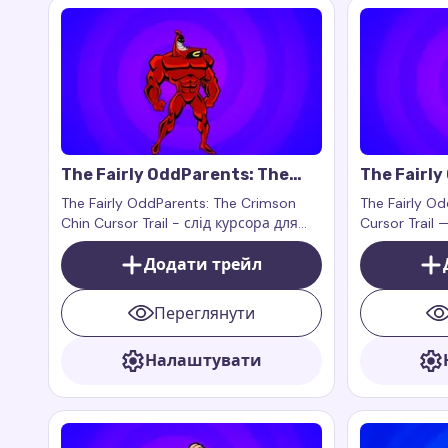
The Fairly OddParents: The
The Fairly
Crimson Chin Cursor Trail
Crocker Cu
The Fairly OddParents: The Crimson
The Fairly Od
Chin Cursor Trail - слід курсора для
Cursor Trail 
миші, який додає героїчний стиль і
миші, який 
нотку супергеройської харизми до
Додати трейл
браузера ене
вашого браузера.
трохи маніа
натхненний 
Переглянути
містером Кро
мультсеріал
Налаштувати
працює з р
Cursor Trail а
Chrome і фу
веб-сторінка