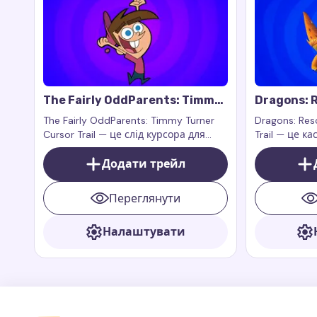
The Fairly OddParents: Timmy
Dragons: R
Turner Cursor Trail
Zeppla Cur
The Fairly OddParents: Timmy Turner
Dragons: Res
Cursor Trail — це слід курсора для
Trail — це к
миші, який додає енергію, веселощі
натхнений 
та чарівність вашого браузера.
Додати трейл
шоу Dragons:
Переглянути
Налаштувати