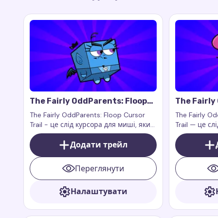
The Fairly OddParents: Floop
The Fairl
Cursor Trail
Cursor Tra
The Fairly OddParents: Floop Cursor
The Fairly O
Trail - це слід курсора для миші, який
Trail — це сл
додає грайливий і фантастичний
який додає 
стиль до вашого браузера
Додати трейл
чарівності, 
властивих Ва
культового м
Переглянути
Налаштувати