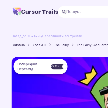
Cursor Trails
Назад до The Fairly
Переглянути всі трейли
The Fairly
The Fairly OddParen
Головна
Колекції
Попередній
Увімк.
Перегляд