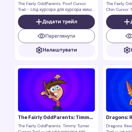
Cursor Trail
Crimson Ch
The Fairly OddParents: Poof Cursor
The Fairly O
Trail - слід курсора для курсора миші,
Chin Cursor T
який додає веселий і милий слід,
миші, який д
натхненний маленьким фейком
Додати трейл
нотку супер
Пуфом із культового мультсеріалу.
вашого брау
Переглянути
Налаштувати
The Fairly OddParents: Timmy
Dragons: R
Turner Cursor Trail
Zeppla Cur
The Fairly OddParents: Timmy Turner
Dragons: Res
Cursor Trail — це слід курсора для
Trail — це к