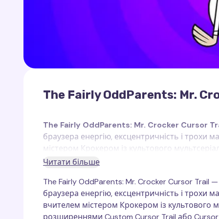
The Fairly OddParents: Mr. Cro
The Fairly OddParents: Mr. Crocker Cursor Tra
браузера енергію, ексцентричність і трохи 
містером Крокером із культового мультсері
Cursor Trail
або
Cursor Trails for Chrome
і ф
Читати більше
The Fairly OddParents: Mr. Crocker Cursor Trai
Містер Крокер
— це викладач Тіммі Тернера,
браузера енергію, ексцентричність і трохи 
відмінна риса — крик "ФЕЄЕЕЇ!" (FAIRIES!) щора
вчителем містером Крокером із культового м
найкумедніших і найексцентричніших персона
розширеннями Custom Cursor Trail або Cursor 
унікальному голосу та шалено перекрученій л