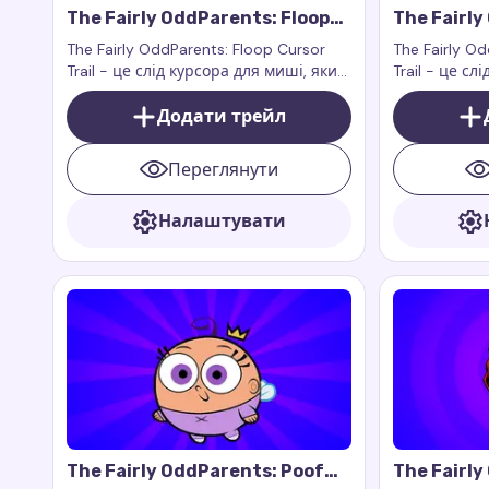
The Fairly OddParents: Floop
The Fairl
Cursor Trail
Cursor Tra
The Fairly OddParents: Floop Cursor
The Fairly O
Trail - це слід курсора для миші, який
Trail - це сл
додає грайливий і фантастичний
додає магію,
стиль до вашого браузера
Додати трейл
вашого брау
Переглянути
Налаштувати
The Fairly OddParents: Poof
The Fairly