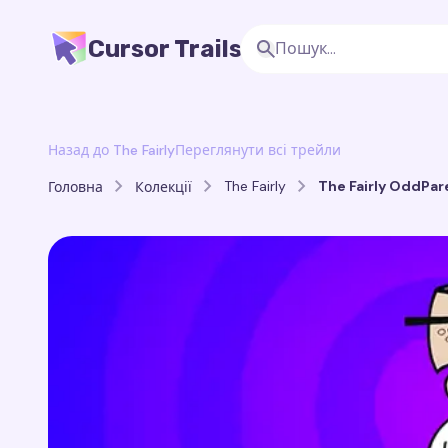
Cursor Trails
Назад до The Fairly
Переглянути всі трейли
The Fairly
The Fairly OddPare
Головна
Колекції