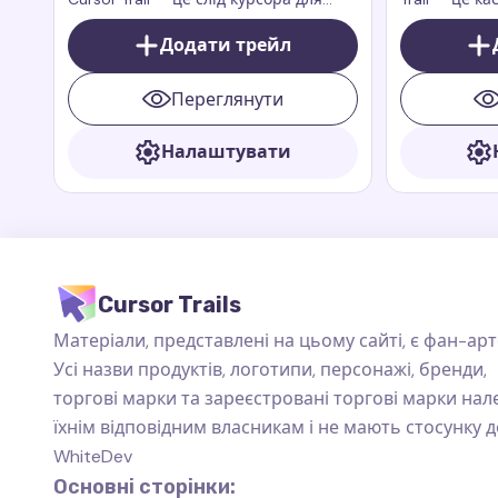
миші, який додає енергію, веселощі
натхнений 
та чарівність вашого браузера.
Додати трейл
шоу Dragons:
Переглянути
Налаштувати
Cursor Trails
Матеріали, представлені на цьому сайті, є фан-арт
Усі назви продуктів, логотипи, персонажі, бренди,
торгові марки та зареєстровані торгові марки на
їхнім відповідним власникам і не мають стосунку д
WhiteDev
Основні сторінки: