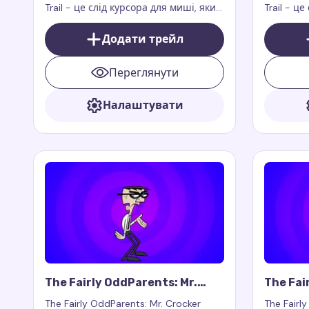
Trail - це слід курсора для миші, який
Trail - ц
додає грайливий і фантастичний
додає маг
стиль до вашого браузера
вашого б
Додати трейл
Переглянути
Налаштувати
The Fairly OddParents: Mr.
The Fai
Crocker Cursor Trail
Tang Cu
The Fairly OddParents: Mr. Crocker
The Fairly