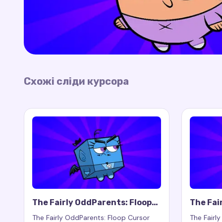
Схожі сліди курсора
The Fairly OddParents: Floop
The Fai
Cursor Trail
Cursor 
The Fairly OddParents: Floop Cursor
The Fairl