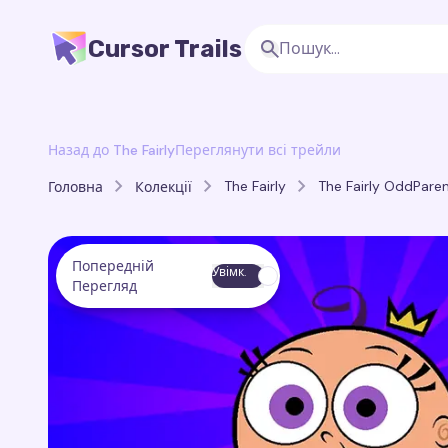
Cursor Trails
Назад до The Fairly
Переглянути всі трейли
The Fairly
The Fairly OddParen
Головна
Колекції
Попередній
Увімк.
Перегляд