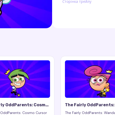
Сторінка трейлу
rly OddParents: Cosmo
The Fairly OddParents
Trail
Cursor Trail
y OddParents: Cosmo Cursor
The Fairly OddParents: Wand