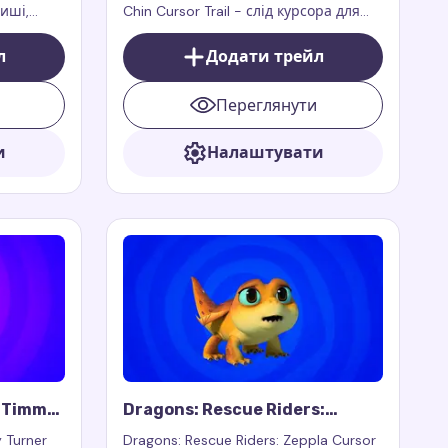
миші,
Chin Cursor Trail - слід курсора для
у нотку
миші, який додає героїчний стиль і
ваності,
нотку супергеройської харизми до
л
Додати трейл
феї з
вашого браузера.
Переглянути
и
Налаштувати
: Timmy
Dragons: Rescue Riders:
Zeppla Cursor Trail
 Turner
Dragons: Rescue Riders: Zeppla Cursor