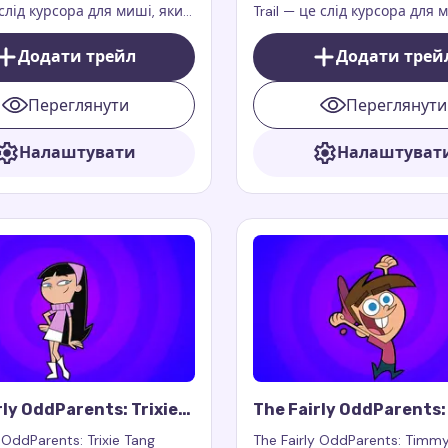
е слід курсора для миші, який
Trail — це слід курсора для 
ію, гумор і веселощі до
який додає вашому браузер
раузера
чарівності, тепла й організо
Додати трейл
Додати трей
властивих Ванді, улюбленій 
культового мультсеріалу.
Переглянути
Переглянути
Налаштувати
Налаштуват
rly OddParents: Trixie
The Fairly OddParents
rsor Trail
Turner Cursor Trail
 OddParents: Trixie Tang
The Fairly OddParents: Timmy