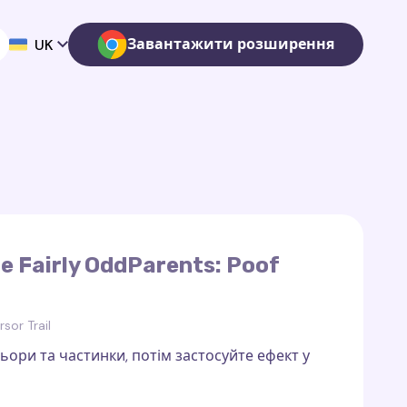
Завантажити розширення
UK
 Fairly OddParents: Poof
sor Trail
ьори та частинки, потім застосуйте ефект у