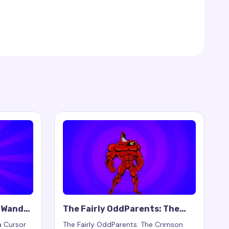
: Wanda
The Fairly OddParents: The
Crimson Chin Cursor Trail
a Cursor
The Fairly OddParents: The Crimson