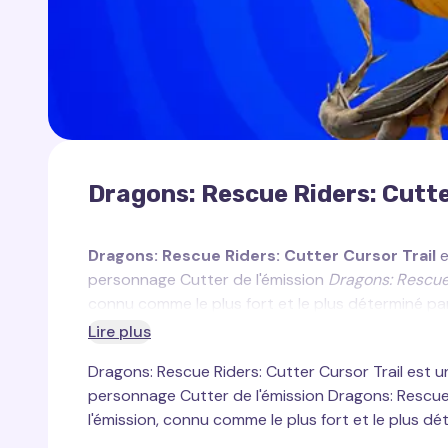
Dragons: Rescue Riders: Cutte
Dragons: Rescue Riders: Cutter Cursor Trail
e
personnage Cutter de l'émission
Dragons: Rescue
connu comme le plus fort et le plus déterminé par
cornes acérées, ce qui rend son apparence très 
Lire plus
détermination, toujours prêt à venir en aide à ses
Dragons: Rescue Riders: Cutter Cursor Trail est u
Ce traceur de curseur personnalisé pour Cutter aj
personnage Cutter de l'émission Dragons: Rescue 
représente Cutter avec ses ailes puissantes et 
l'émission, connu comme le plus fort et le plus d
et courageux. Les couleurs vives et le design dy
ajoutant des effets de mouvement puissant.