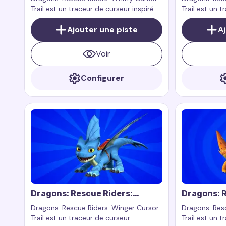
Trail est un traceur de curseur inspiré
Trail est un t
par le personnage Whiffy de la série
par le person
animée Dragons: Rescue Riders
Ajouter une piste
animée Drago
A
Voir
Configurer
Dragons: Rescue Riders:
Dragons: R
Winger Cursor Trail
Zeppla Cur
Dragons: Rescue Riders: Winger Cursor
Dragons: Res
Trail est un traceur de curseur
Trail est un 