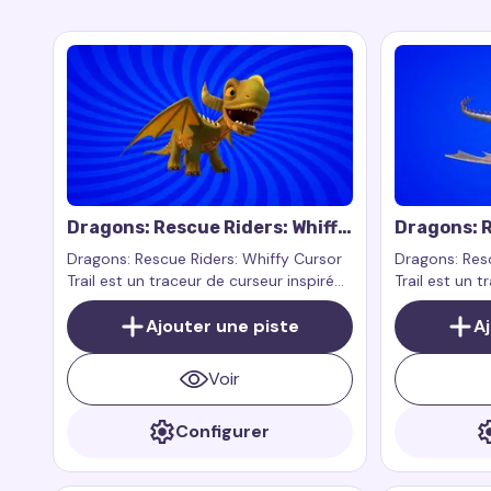
Dragons: Rescue Riders: Whiffy
Dragons: R
Cursor Trail
Cursor Tra
Dragons: Rescue Riders: Whiffy Cursor
Dragons: Resc
Trail est un traceur de curseur inspiré
Trail est un t
par le personnage Whiffy de la série
par le person
animée Dragons: Rescue Riders
Ajouter une piste
animée Drago
A
Voir
Configurer