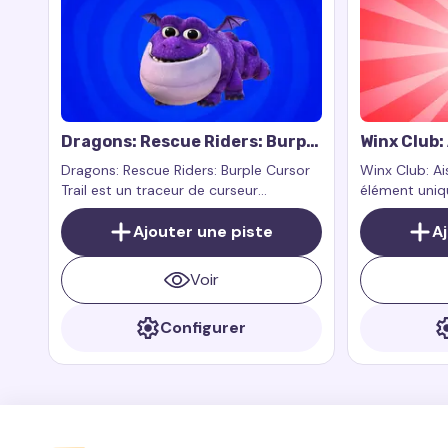
Dragons: Rescue Riders: Burple
Winx Club:
Cursor Trail
Dragons: Rescue Riders: Burple Cursor
Winx Club: Ai
Trail est un traceur de curseur
élément uniqu
personnalisé inspiré par le personnage
personnage Ai
Burple de l'émission Dragons: Rescue
Ajouter une piste
l'eau dans la
A
Riders. Burple est un dragon joyeux
Winx Club.
connu pour sa convivialité et son
Voir
amour de la nourriture.
Configurer