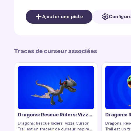
Dans la collection
Dragons: Rescue Riders
sur l
Ajouter une piste
Configur
traceurs de curseur inspirés par les personnages 
correspond le mieux à votre humeur ou à votre sty
Rescue Riders Cursor Trails Collection
.
Pour ajouter le traceur de curseur à votre navigat
Traces de curseur associées
Vous pouvez le télécharger ici :
Cursor Trail sur
Dragons: Rescue Riders: Vizza
Dragons: R
Cursor Trail
Cursor Tra
Dragons: Rescue Riders: Vizza Cursor
Dragons: Resc
Trail est un traceur de curseur inspiré
Trail est un 