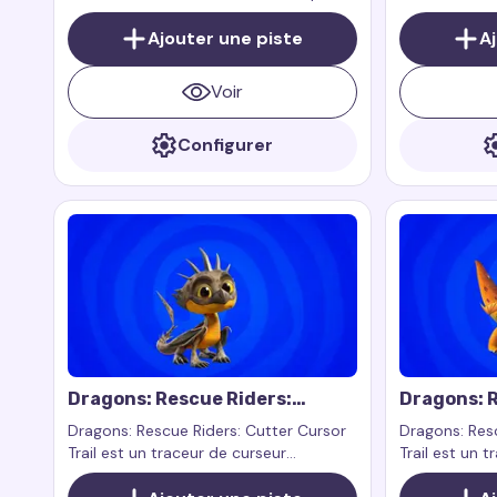
par le personnage Vizza de la série
personnalisé 
animée Dragons: Rescue Riders.
Ajouter une piste
Splish de l'é
A
Riders. Splis
aime l'eau et
Voir
éclaboussure
Configurer
Dragons: Rescue Riders:
Dragons: R
Cutter Cursor Trail
Zeppla Cur
Dragons: Rescue Riders: Cutter Cursor
Dragons: Res
Trail est un traceur de curseur
Trail est un 
personnalisé inspiré par le personnage
personnalisé 
Cutter de l'émission Dragons: Rescue
Zeppla de l'