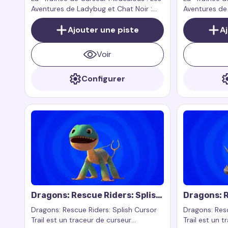
Chat Noir : Plagg
Chat Noir :
Aventures de Ladybug et Chat Noir :
Aventures de
Plagg" est un ajout ludique et
Papillon" est
charmant à votre curseur, qui apporte
Ajouter une piste
dramatique à 
A
la magie et l’humour de la célèbre série
apporte dans 
animée directement sur votre écran.
charisme som
Voir
principal de l
Configurer
Dragons: Rescue Riders: Splish
Dragons: R
Cursor Trail
Cutter Cur
Dragons: Rescue Riders: Splish Cursor
Dragons: Resc
Trail est un traceur de curseur
Trail est un 