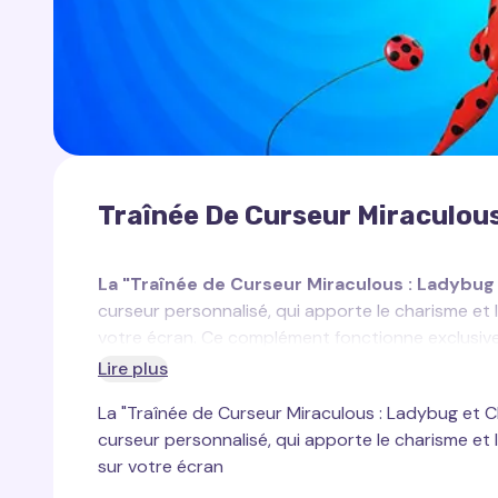
Traînée De Curseur Miraculous
La "Traînée de Curseur Miraculous : Ladybug 
curseur personnalisé, qui apporte le charisme et l
votre écran. Ce complément fonctionne exclusive
Cursor Trail
ou
Cursor Trails for Chrome
.
Lire plus
La "Traînée de Curseur Miraculous : Ladybug et Ch
Ladybug
, également connue sous le nom de Mar
curseur personnalisé, qui apporte le charisme et l
Paris des forces du mal aux côtés de Chat Noir. 
sur votre écran
alimentées par le kwami Tikki — elle peut se trans
"Lucky Charm"
, pour vaincre ses ennemis. Son c