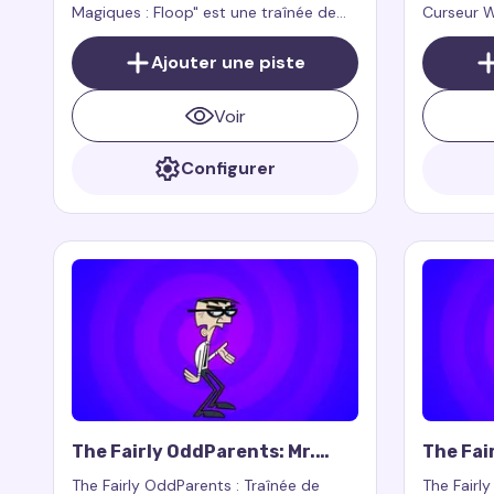
Magiques : Floop" est une traînée de
Curseur W
curseur pour souris qui ajoute un style
curseur p
ludique et fantastique à votre
touche de
Ajouter une piste
navigateur.
d’organis
qualités 
Voir
fée préfé
Configurer
The Fairly OddParents: Mr.
The Fai
Crocker Cursor Trail
Tang Cu
The Fairly OddParents : Traînée de
The Fairl