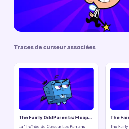
Traces de curseur associées
The Fairly OddParents: Floop
The Fai
Cursor Trail
Cursor 
La "Traînée de Curseur Les Parrains
The Fairl