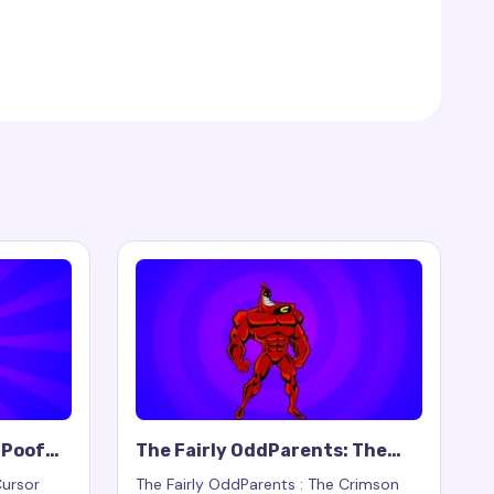
f
The Fairly OddParents: The
Crimson Chin Cursor Trail
Cursor
The Fairly OddParents : The Crimson