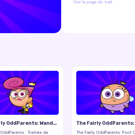
Voir la page du trail
rly OddParents: Wanda
The Fairly OddParents: Poo
Trail
Cursor Trail
y OddParents : Traînée de
The Fairly OddParents: Poof 