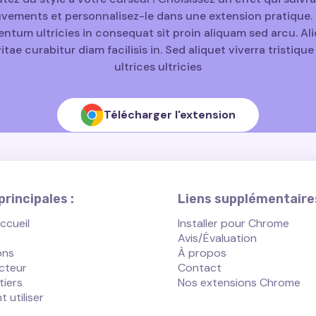
ements et personnalisez-le dans une extension pratique. 
ntum ultricies in consequat sit proin aliquam sed arcu. A
vitae curabitur diam facilisis in. Sed aliquet viverra tristiqu
ultrices ultricies
Télécharger l'extension
rincipales :
Liens supplémentaires
ccueil
Installer pour Chrome
Avis/Évaluation
ons
À propos
cteur
Contact
tiers
Nos extensions Chrome
utiliser