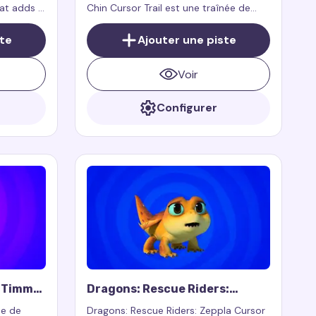
hat adds a
Chin Cursor Trail est une traînée de
d by the
curseur pour souris qui ajoute un style
ic
héroïque et une touche de charisme
ste
Ajouter une piste
de super-héros à votre navigateur.
Voir
Configurer
: Timmy
Dragons: Rescue Riders:
Zeppla Cursor Trail
ée de
Dragons: Rescue Riders: Zeppla Cursor