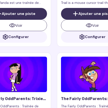
anda est une traînée de
Trail is a mouse cursor trail t
our souris qui ajoute une
fun and adorable trail inspire
 charme, de chaleur et
little fairy Poof from the icon
Ajouter une piste
Ajouter une pi
ation à votre navigateur, des
animated series.
qui caractérisent Wanda, la
Voir
Voir
rée du célèbre dessin animé.
Configurer
Configurer
rly OddParents: Trixie
The Fairly OddParents
rsor Trail
Turner Cursor Trail
y OddParents : Traînée de
The Fairly OddParents : Traîn