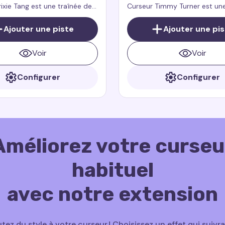
rixie Tang est une traînée de
Curseur Timmy Turner est une
ur souris qui ajoute du style,
de curseur pour souris qui aj
e et une touche de
énergie, amusement et charm
Ajouter une piste
Ajouter une pi
 à votre navigateur, inspirée
navigateur
 Tang du dessin animé culte.
Voir
Voir
Configurer
Configurer
Améliorez votre curseu
habituel
avec notre extension
tez du style à votre curseur ! Choisissez un effet qui suivr