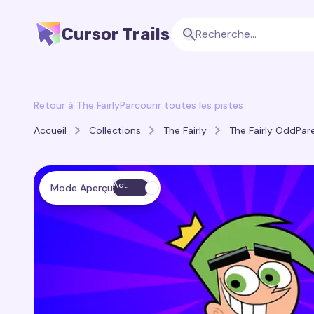
Cursor Trails
Retour à The Fairly
Parcourir toutes les pistes
Accueil
Collections
The Fairly
The Fairly OddPar
Act.
Mode Aperçu