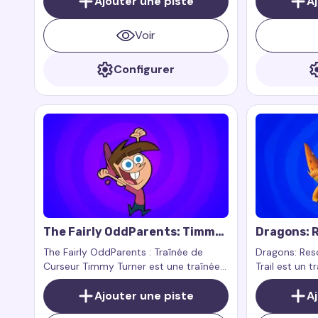
Ajouter une piste
A
de super-héros à votre navigateur.
votre navigat
l’inoubliable
Voir
la série anim
Configurer
The Fairly OddParents: Timmy
Dragons: R
Turner Cursor Trail
Zeppla Cur
The Fairly OddParents : Traînée de
Dragons: Res
Curseur Timmy Turner est une traînée
Trail est un 
de curseur pour souris qui ajoute
personnalisé 
énergie, amusement et charme à votre
Ajouter une piste
Zeppla de l'
A
navigateur
Riders. Zeppl