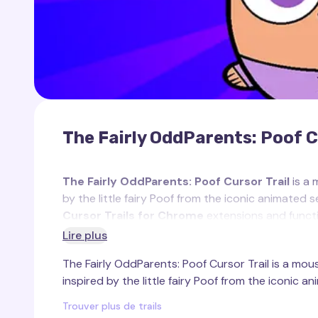
The Fairly OddParents: Poof C
The Fairly OddParents: Poof Cursor Trail
is a 
by the little fairy Poof from the iconic animated 
Cursor Trails for Chrome
extensions and functi
Lire plus
Poof
is the charming and adorable son of Cosm
The Fairly OddParents: Poof Cursor Trail is a mous
OddParents"
. As the first fairy born in millennia
inspired by the little fairy Poof from the iconic an
spontaneously, often creating chaotic and funny s
appearance — featuring a purple tuft of hair and
Trouver plus de trails
favorite character.