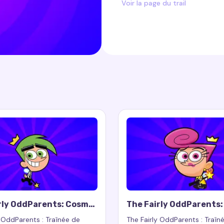
Voir la page du trail
rly OddParents: Cosmo
The Fairly OddParents
Trail
Cursor Trail
y OddParents : Traînée de
The Fairly OddParents : Traîn