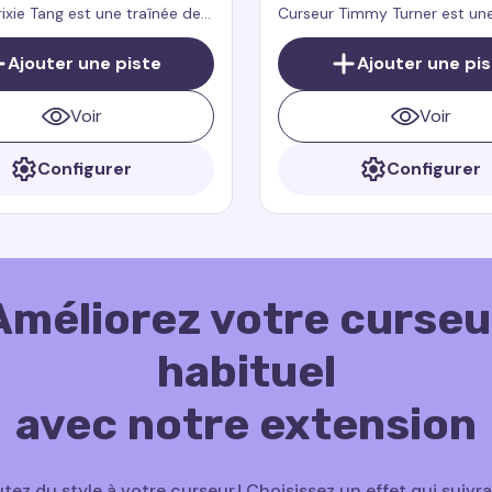
rixie Tang est une traînée de
Curseur Timmy Turner est une
ur souris qui ajoute du style,
de curseur pour souris qui aj
e et une touche de
énergie, amusement et charm
Ajouter une piste
Ajouter une pi
 à votre navigateur, inspirée
navigateur
 Tang du dessin animé culte.
Voir
Voir
Configurer
Configurer
Améliorez votre curseu
habituel
avec notre extension
tez du style à votre curseur ! Choisissez un effet qui suivr