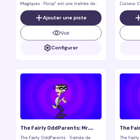
Magiques : Floop" est une traînée de
Curseur C
curseur pour souris qui ajoute un style
curseur po
ludique et fantastique à votre
magie, de 
Ajouter une piste
navigateur.
navigateu
les exten
Voir
Cursor Tr
exclusive
Configurer
The Fairly OddParents: Mr.
The Fai
Crocker Cursor Trail
Tang Cu
The Fairly OddParents : Traînée de
The Fairl