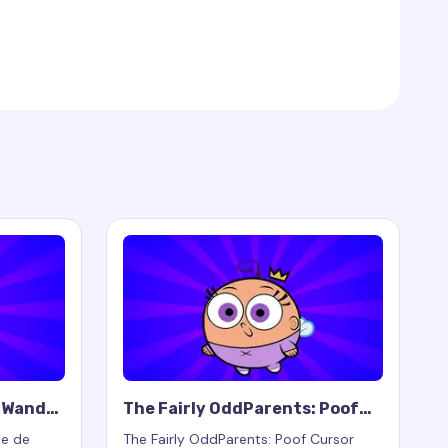
: Wanda
The Fairly OddParents: Poof
Cursor Trail
ée de
The Fairly OddParents: Poof Cursor