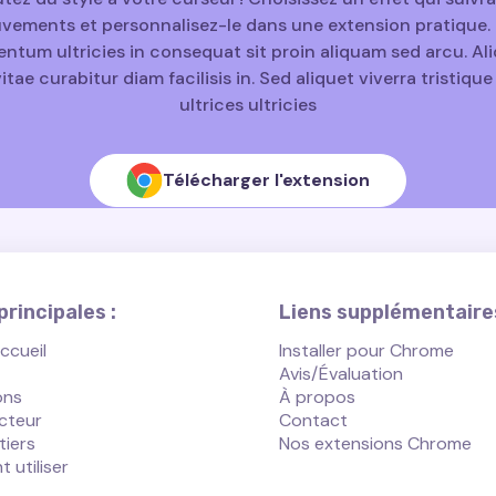
ements et personnalisez-le dans une extension pratique. 
ntum ultricies in consequat sit proin aliquam sed arcu. A
vitae curabitur diam facilisis in. Sed aliquet viverra tristiqu
ultrices ultricies
Télécharger l'extension
rincipales :
Liens supplémentaires
ccueil
Installer pour Chrome
Avis/Évaluation
ons
À propos
cteur
Contact
tiers
Nos extensions Chrome
utiliser