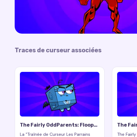
Traces de curseur associées
The Fairly OddParents: Floop
The Fai
Cursor Trail
Cursor 
La "Traînée de Curseur Les Parrains
The Fairl