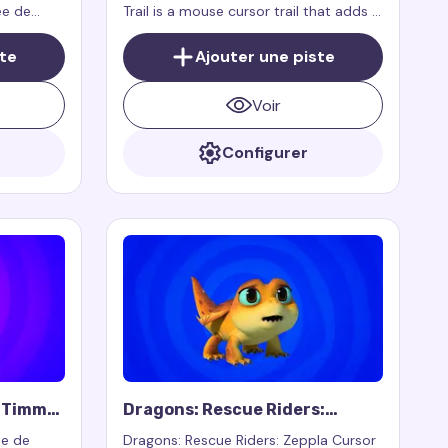
ée de
Trail is a mouse cursor trail that adds a
e une
fun and adorable trail inspired by the
r et
little fairy Poof from the iconic
ste
Ajouter une piste
teur, des
animated series.
nda, la
Voir
n animé.
Configurer
: Timmy
Dragons: Rescue Riders:
Zeppla Cursor Trail
ée de
Dragons: Rescue Riders: Zeppla Cursor