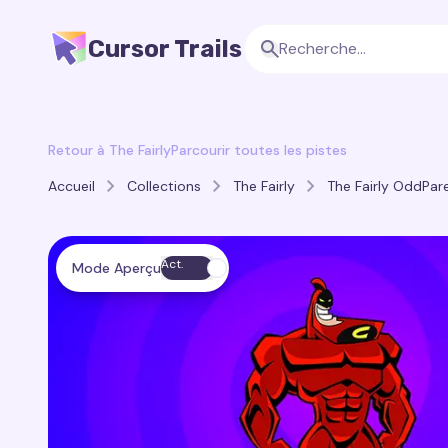
Cursor Trails
Retour à The Fairly
Parcourir toutes les pistes
Accueil
Collections
The Fairly
The Fairly OddPare
Act.
Mode Aperçu