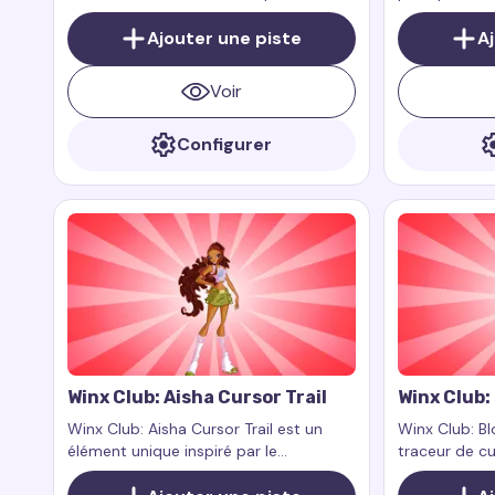
qui ajoute un style moderne et
Club. Elle est
éclatant à votre navigateur. Inspirée
Ajouter une piste
un grand amo
A
par Tecna, l’une des héroïnes
vivants. Son 
principales de la série animée Winx
contrôler les
Voir
Club, cette traînée de curseur reflète
naturels, ce qu
son approche technologique, son
personnages l
Configurer
intelligence et son élégance.
harmonieux de
souvent assoc
floraux, et so
beauté de la
avec le mond
Winx Club: Aisha Cursor Trail
Winx Club:
Winx Club: Aisha Cursor Trail est un
Winx Club: Bl
élément unique inspiré par le
traceur de cu
personnage Aisha, qui est la fée de
Bloom, la fée
l'eau dans la série animée populaire