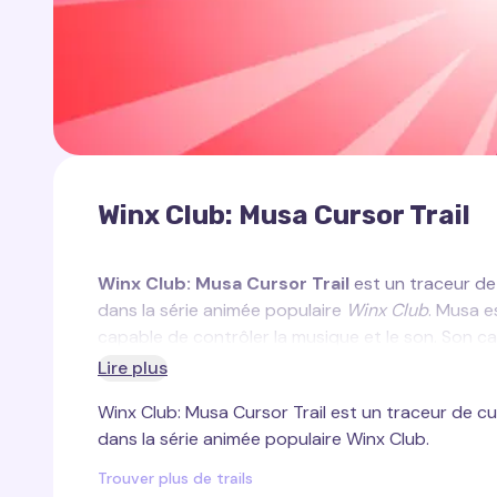
Winx Club: Musa Cursor Trail
Winx Club: Musa Cursor Trail
est un traceur de 
dans la série animée populaire
Winx Club
. Musa e
capable de contrôler la musique et le son. Son 
passionné. Musa est associée à des tons sombres 
Lire plus
avec la musique et l'art.
Winx Club: Musa Cursor Trail est un traceur de cu
Le traceur de curseur créé pour Musa reflète l'é
dans la série animée populaire Winx Club.
violet et de bleu qui pulsèrent et changent au ry
Ce curseur ajoute de la magie et de l'élégance à
Trouver plus de trails