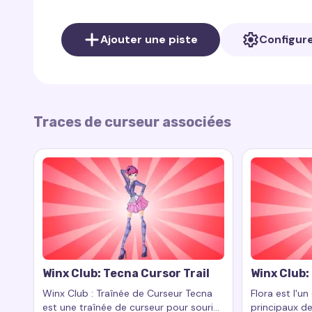
Dans la collection
Winx Club
sur le site
Cursor Tr
Musa, mais aussi d'autres merveilleux traceurs in
Ajouter une piste
Configur
Flora, Stella et Aisha. Chaque traceur de curseur 
reflète le mieux votre style.
Pour ajouter le traceur de curseur à votre navigat
Vous pouvez la télécharger ici :
Cursor Trail sur
Traces de curseur associées
curseurs de la collection
Winx Club
ici :
Winx Club 
Winx Club: Tecna Cursor Trail
Winx Club: 
Winx Club : Traînée de Curseur Tecna
Flora est l'u
est une traînée de curseur pour souris
principaux de