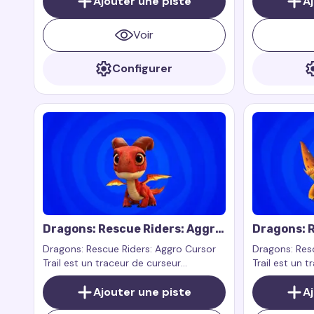
Ajouter une piste
A
Winx Club.
Voir
Configurer
Dragons: Rescue Riders: Aggro
Dragons: R
Cursor Trail
Zeppla Cur
Dragons: Rescue Riders: Aggro Cursor
Dragons: Res
Trail est un traceur de curseur
Trail est un 
personnalisé inspiré par Aggro de
personnalisé 
l'émission Dragons: Rescue Riders.
Ajouter une piste
Zeppla de l'
A
Aggro est un dragon fort et grand qui
Riders. Zeppl