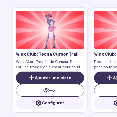
Winx Club: Tecna Cursor Trail
Winx Club: 
Winx Club : Traînée de Curseur Tecna
Flora est l'u
est une traînée de curseur pour souris
principaux de
qui ajoute un style moderne et
Club. Elle est
éclatant à votre navigateur. Inspirée
Ajouter une piste
un grand amo
A
par Tecna, l’une des héroïnes
vivants. Son 
principales de la série animée Winx
contrôler les
Voir
Club, cette traînée de curseur reflète
naturels, ce qu
son approche technologique, son
personnages l
Configurer
intelligence et son élégance.
harmonieux de
souvent assoc
floraux, et so