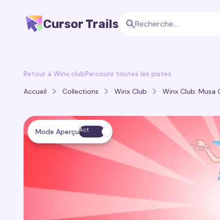
Cursor Trails
Retour à Winx club
Parcourir toutes les pistes
Accueil
Collections
Winx Club
Winx Club: Musa C
Act.
Mode Aperçu