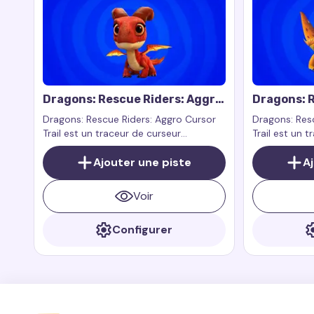
Dragons: Rescue Riders: Aggro
Dragons: R
Cursor Trail
Zeppla Cur
Dragons: Rescue Riders: Aggro Cursor
Dragons: Res
Trail est un traceur de curseur
Trail est un 
personnalisé inspiré par Aggro de
personnalisé 
l'émission Dragons: Rescue Riders.
Ajouter une piste
Zeppla de l'
A
Aggro est un dragon fort et grand qui
Riders. Zeppl
est toujours prêt à protéger ses amis.
rapide et cou
Voir
prêt à aider 
Configurer