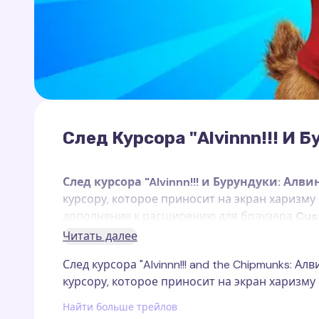
След Курсора "Alvinnn!!! И 
След курсора "Alvinnn!!! и Бурундуки: Алви
курсору, которое приносит на экран харизму
дополнение к расширению для браузера
Cus
работает исключительно на веб-страницах.
Читать далее
След курсора "Alvinnn!!! and the Chipmunks: 
курсору, которое приносит на экран харизму
Алвин
, главный герой сериала
"Alvinnn!!! и Б
Найти больше трейлов
изобретательностью и слегка проказливым ха