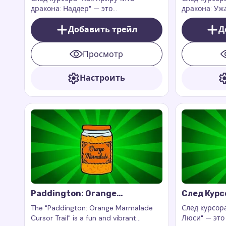
Кошмар"
дракона: Наддер" — это
дракона: У
потрясающее дополнение к вашему
дополнение
цифровому опыту, которое приносит
Добавить трейл
браузера Cus
Д
на ваш экран величие и магию мира
Cursor Trails
драконов.
работает ис
Просмотр
страницах.
Настроить
Paddington: Orange
След Курс
Marmalade Cursor Trail
Тётя Люс
The "Paddington: Orange Marmalade
След курсора
Cursor Trail" is a fun and vibrant
Люси" — это