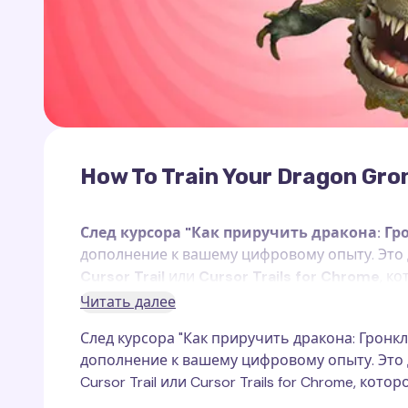
How To Train Your Dragon Gron
След курсора "Как приручить дракона: Гр
дополнение к вашему цифровому опыту. Это
Cursor Trail
или
Cursor Trails for Chrome
, к
Читать далее
Гронкл — один из самых милых и забавных 
След курсора "Как приручить дракона: Гронк
дракона»
. Его округлое тело, короткие лапы
дополнение к вашему цифровому опыту. Это
притягательный образ. Несмотря на кажущую
Cursor Trail или Cursor Trails for Chrome, ко
наезднику. Этот дракон обладает уникально
расплавленную лаву, которую использует как