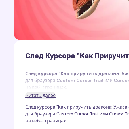
След Курсора "Как Приручи
След курсора "Как приручить дракона: 
для браузера
Custom Cursor Trail
или
Cursor
на веб-страницах.
Читать далее
Ужасающий Кошмар
— один из самых изв
След курсора "Как приручить дракона: Ужа
Величественный, грозный и впечатляющий, э
для браузера Custom Cursor Trail или Cursor 
своё тело пламенем, создавая устрашающую 
на веб-страницах.
насыщенных красных, оранжевых и чёрных о
Несмотря на свой пугающий вид, этот дракон