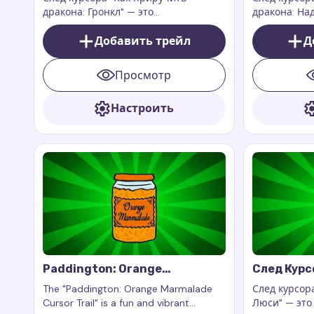
дракона: Гронкл" — это
дракона: На
захватывающее и очаровательное
потрясающе
дополнение к вашему цифровому
Добавить трейл
цифровому о
Д
опыту. Это дополнение к
на ваш экра
расширению для браузера Custom
драконов.
Просмотр
Cursor Trail или Cursor Trails for
Chrome, которое работает
Настроить
исключительно на веб-страницах.
Paddington: Orange
След Курс
Marmalade Cursor Trail
Тётя Люс
The "Paddington: Orange Marmalade
След курсора
Cursor Trail" is a fun and vibrant
Люси" — это